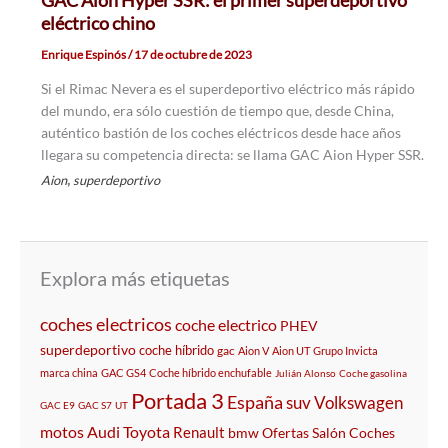
GAC Aion Hyper SSR: el primer superdeportivo
eléctrico chino
Enrique Espinós
/
17 de octubre de 2023
Si el Rimac Nevera es el superdeportivo eléctrico más rápido
del mundo, era sólo cuestión de tiempo que, desde China,
auténtico bastión de los coches eléctricos desde hace años
llegara su competencia directa: se llama GAC Aion Hyper SSR.
,
Aion
superdeportivo
Explora más etiquetas
coches electricos
coche electrico
PHEV
superdeportivo
coche híbrido
gac
Aion V
Aion UT
Grupo Invicta
marca china
GAC GS4
Coche híbrido enchufable
Julián Alonso
Coche gasolina
Portada 3
España
suv
Volkswagen
GAC E9
GAC S7
UT
motos
Audi
Toyota
Renault
bmw
Ofertas
Salón
Coches