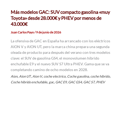
Más modelos GAC: SUV compacto gasolina «muy
Toyota» desde 28.000€ y PHEV por menos de
43.000€
Juan Carlos Payo
/
9 de junio de 2026
La ofensiva de GAC en España ha arrancado con los eléctricos
AION V y AION UT, pero la marca china prepara una segunda
oleada de producto para después del verano con tres modelos
clave: el SUV de gasolina GS4, el monovolumen híbrido
enchufable E9 y el nuevo SUV S7 Ultra PHEV. Gama que se va
completando camino de ocho modelos en 2028.
,
,
,
,
,
,
Aion
Aion UT
Aion V
coche electrico
Coche gasolina
coche híbrido
,
,
,
,
,
Coche híbrido enchufable
gac
GAC E9
GAC GS4
GAC S7
PHEV