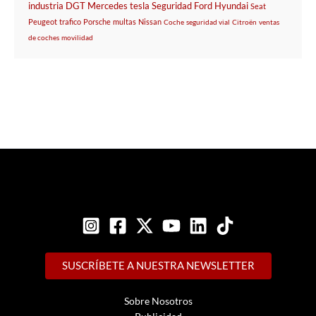
industria
DGT
Mercedes
tesla
Seguridad
Ford
Hyundai
Seat
Peugeot
trafico
Porsche
multas
Nissan
Coche
seguridad vial
Citroën
ventas
de coches
movilidad
SUSCRÍBETE A NUESTRA NEWSLETTER
Sobre Nosotros