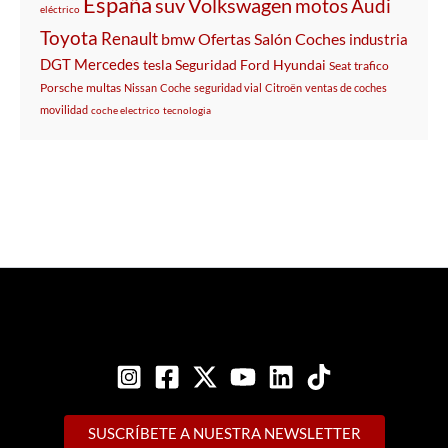
España
suv
Volkswagen
motos
Audi
eléctrico
Toyota
Renault
bmw
Ofertas
Salón
Coches
industria
DGT
Mercedes
tesla
Seguridad
Ford
Hyundai
Seat
trafico
Porsche
multas
Nissan
Coche
seguridad vial
Citroën
ventas de coches
movilidad
coche electrico
tecnologia
SUSCRÍBETE A NUESTRA NEWSLETTER