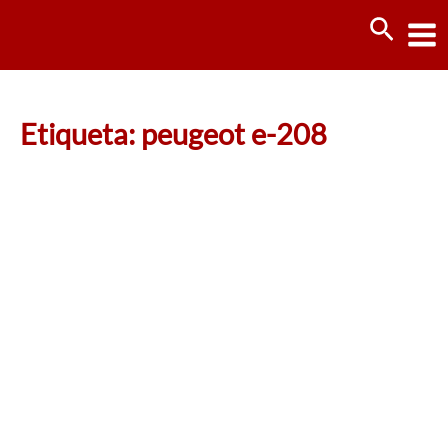
Ir
Busca
al
contenido
Etiqueta: peugeot e-208