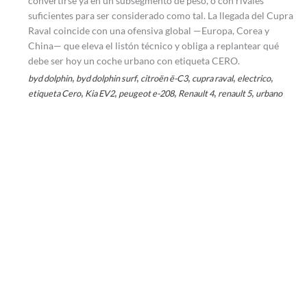
convertirse ya en un subsegmento de peso, o con rivales
suficientes para ser considerado como tal. La llegada del Cupra
Raval coincide con una ofensiva global —Europa, Corea y
China— que eleva el listón técnico y obliga a replantear qué
debe ser hoy un coche urbano con etiqueta CERO.
,
,
,
,
,
byd dolphin
byd dolphin surf
citroën ë-C3
cupra raval
electrico
,
,
,
,
,
etiqueta Cero
Kia EV2
peugeot e-208
Renault 4
renault 5
urbano