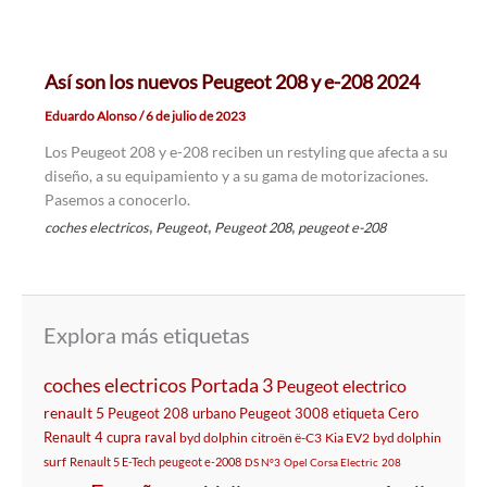
Así son los nuevos Peugeot 208 y e-208 2024
Eduardo Alonso
/
6 de julio de 2023
Los Peugeot 208 y e-208 reciben un restyling que afecta a su
diseño, a su equipamiento y a su gama de motorizaciones.
Pasemos a conocerlo.
,
,
,
coches electricos
Peugeot
Peugeot 208
peugeot e-208
Explora más etiquetas
coches electricos
Portada 3
Peugeot
electrico
renault 5
Peugeot 208
urbano
Peugeot 3008
etiqueta Cero
Renault 4
cupra raval
byd dolphin
citroën ë-C3
Kia EV2
byd dolphin
surf
Renault 5 E-Tech
peugeot e-2008
DS Nº3
Opel Corsa Electric
208