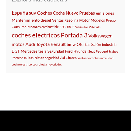
España
suv
Coches
Coche
Nuevo
Pruebas
emisiones
Mantenimiento
diesel
Ventas
gasolina
Motor
Modelos
Precio
Consumo
Motores
combustible
SEGUROS
Vehículos
Vehículo
coches electricos
Portada 3
Volkswagen
motos
Audi
Toyota
Renault
bmw
Ofertas
Salón
industria
DGT
Mercedes
tesla
Seguridad
Ford
Hyundai
Seat
Peugeot
trafico
Porsche
multas
Nissan
seguridad vial
Citroën
ventas de coches
movilidad
coche electrico
tecnologia
novedades