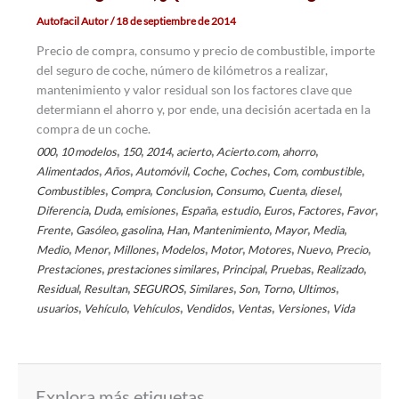
Autofacil Autor
/
18 de septiembre de 2014
Precio de compra, consumo y precio de combustible, importe
del seguro de coche, número de kilómetros a realizar,
mantenimiento y valor residual son los factores clave que
determiann el ahorro y, por ende, una decisión acertada en la
compra de un coche.
,
,
,
,
,
,
,
000
10 modelos
150
2014
acierto
Acierto.com
ahorro
,
,
,
,
,
,
,
Alimentados
Años
Automóvil
Coche
Coches
Com
combustible
,
,
,
,
,
,
Combustibles
Compra
Conclusion
Consumo
Cuenta
diesel
,
,
,
,
,
,
,
,
Diferencia
Duda
emisiones
España
estudio
Euros
Factores
Favor
,
,
,
,
,
,
,
Frente
Gasóleo
gasolina
Han
Mantenimiento
Mayor
Media
,
,
,
,
,
,
,
,
Medio
Menor
Millones
Modelos
Motor
Motores
Nuevo
Precio
,
,
,
,
,
Prestaciones
prestaciones similares
Principal
Pruebas
Realizado
,
,
,
,
,
,
,
Residual
Resultan
SEGUROS
Similares
Son
Torno
Ultimos
,
,
,
,
,
,
usuarios
Vehículo
Vehículos
Vendidos
Ventas
Versiones
Vida
Explora más etiquetas