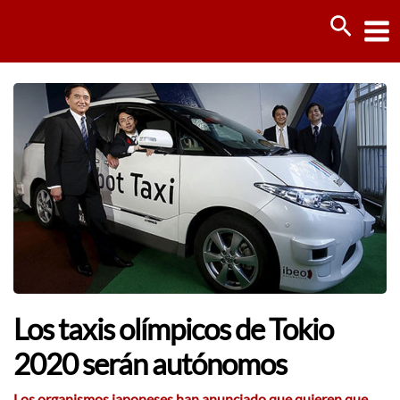
Ir
Busca
al
contenido
Los taxis olímpicos de Tokio
2020 serán autónomos
Los organismos japoneses han anunciado que quieren que