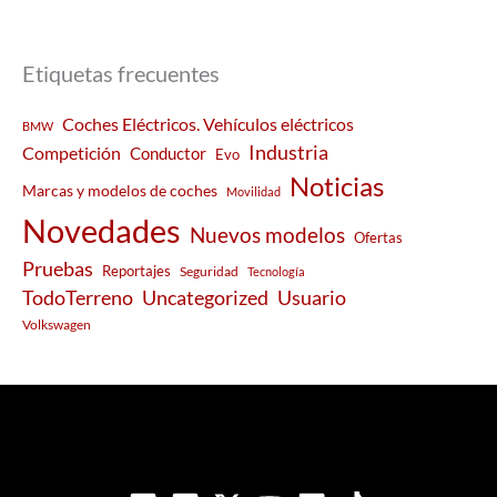
Etiquetas frecuentes
Coches Eléctricos. Vehículos eléctricos
BMW
Industria
Competición
Conductor
Evo
Noticias
Marcas y modelos de coches
Movilidad
Novedades
Nuevos modelos
Ofertas
Pruebas
Reportajes
Seguridad
Tecnología
Usuario
TodoTerreno
Uncategorized
Volkswagen