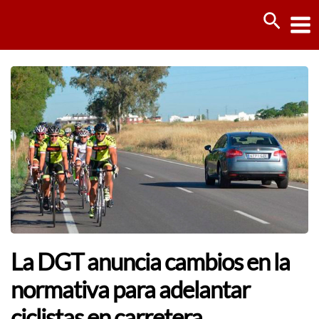
Ir
Busca
al
contenido
La DGT anuncia cambios en la
normativa para adelantar
ciclistas en carretera