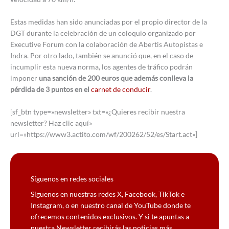
Estas medidas han sido anunciadas por el propio director de la
DGT durante la celebración de un coloquio organizado por
Executive Forum con la colaboración de Abertis Autopistas e
Indra. Por otro lado, también se anunció que, en el caso de
incumplir esta nueva norma, los agentes de tráfico podrán
imponer
una sanción de 200 euros que además conlleva la
pérdida de 3 puntos en el
carnet de conducir
.
[sf_btn type=»newsletter» txt=»¿Quieres recibir nuestra
newsletter? Haz clic aquí»
url=»https://www3.actito.com/wf/200262/52/es/Start.act»]
Síguenos en redes sociales
Síguenos en nuestras redes X, Facebook, TikTok e
Instagram, o en nuestro canal de YouTube donde te
ofrecemos contenidos exclusivos. Y si te apuntas a
nuestra Newsletter recibirás las noticias más