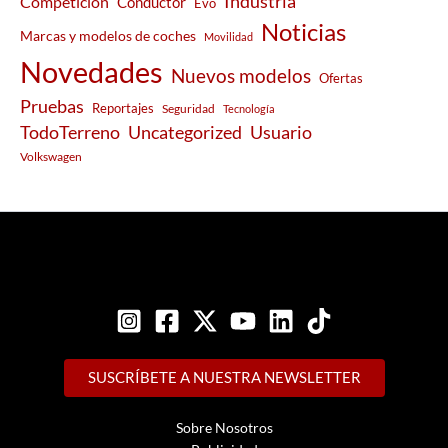
Industria
Competición
Conductor
Evo
Noticias
Marcas y modelos de coches
Movilidad
Novedades
Nuevos modelos
Ofertas
Pruebas
Reportajes
Seguridad
Tecnología
Usuario
TodoTerreno
Uncategorized
Volkswagen
SUSCRÍBETE A NUESTRA NEWSLETTER
Sobre Nosotros