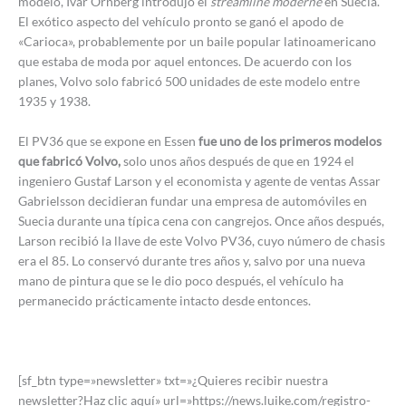
modelo, Ivar Örnberg introdujo el
streamline moderne
en Suecia.
El exótico aspecto del vehículo pronto se ganó el apodo de
«Carioca», probablemente por un baile popular latinoamericano
que estaba de moda por aquel entonces. De acuerdo con los
planes, Volvo solo fabricó 500 unidades de este modelo entre
1935 y 1938.
El PV36 que se expone en Essen
fue uno de los primeros modelos
que fabricó Volvo,
solo unos años después de que en 1924 el
ingeniero Gustaf Larson y el economista y agente de ventas Assar
Gabrielsson decidieran fundar una empresa de automóviles en
Suecia durante una típica cena con cangrejos. Once años después,
Larson recibió la llave de este Volvo PV36, cuyo número de chasis
era el 85. Lo conservó durante tres años y, salvo por una nueva
mano de pintura que se le dio poco después, el vehículo ha
permanecido prácticamente intacto desde entonces.
[sf_btn type=»newsletter» txt=»¿Quieres recibir nuestra
newsletter?Haz clic aquí» url=»https://news.luike.com/registro-