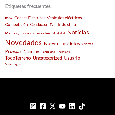
Etiquetas frecuentes
Coches Eléctricos. Vehículos eléctricos
BMW
Industria
Competición
Conductor
Evo
Noticias
Marcas y modelos de coches
Movilidad
Novedades
Nuevos modelos
Ofertas
Pruebas
Reportajes
Seguridad
Tecnología
Usuario
TodoTerreno
Uncategorized
Volkswagen