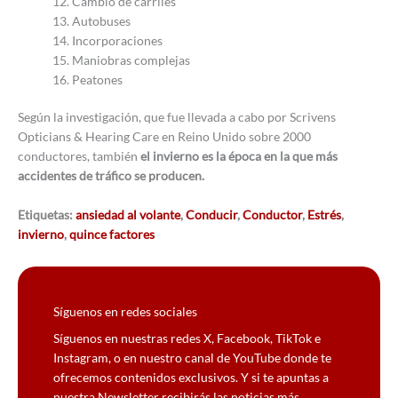
Cambio de carriles
Autobuses
Incorporaciones
Maniobras complejas
Peatones
Según la investigación, que fue llevada a cabo por Scrivens
Opticians & Hearing Care en Reino Unido sobre 2000
conductores, también
el invierno es la época en la que más
accidentes de tráfico se producen.
Etiquetas:
ansiedad al volante
,
Conducir
,
Conductor
,
Estrés
,
invierno
,
quince factores
Síguenos en redes sociales
Síguenos en nuestras redes X, Facebook, TikTok e
Instagram, o en nuestro canal de YouTube donde te
ofrecemos contenidos exclusivos. Y si te apuntas a
nuestra Newsletter recibirás las noticias más