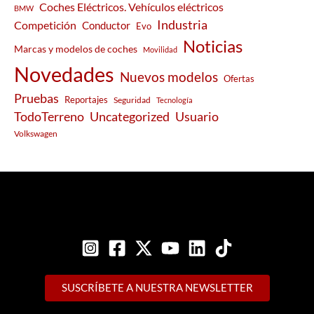
Coches Eléctricos. Vehículos eléctricos
BMW
Industria
Competición
Conductor
Evo
Noticias
Marcas y modelos de coches
Movilidad
Novedades
Nuevos modelos
Ofertas
Pruebas
Reportajes
Seguridad
Tecnología
Usuario
TodoTerreno
Uncategorized
Volkswagen
SUSCRÍBETE A NUESTRA NEWSLETTER