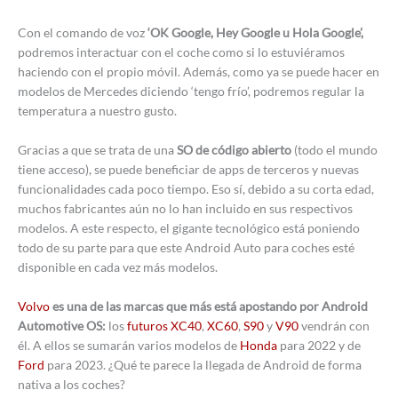
Con el comando de voz
‘OK Google, Hey Google u Hola Google’,
podremos interactuar con el coche como si lo estuviéramos
haciendo con el propio móvil. Además, como ya se puede hacer en
modelos de Mercedes diciendo ‘tengo frío’, podremos regular la
temperatura a nuestro gusto.
Gracias a que se trata de una
SO de código abierto
(todo el mundo
tiene acceso), se puede beneficiar de apps de terceros y nuevas
funcionalidades cada poco tiempo. Eso sí, debido a su corta edad,
muchos fabricantes aún no lo han incluido en sus respectivos
modelos. A este respecto, el gigante tecnológico está poniendo
todo de su parte para que este Android Auto para coches esté
disponible en cada vez más modelos.
Volvo
es una de las marcas que más está apostando por Android
Automotive OS:
los
futuros XC40
,
XC60
,
S90
y
V90
vendrán con
él. A ellos se sumarán varios modelos de
Honda
para 2022 y de
Ford
para 2023. ¿Qué te parece la llegada de Android de forma
nativa a los coches?