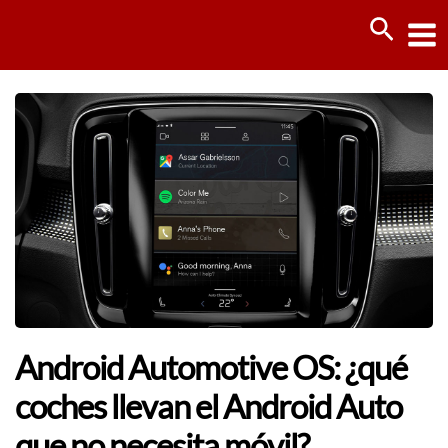
Ir
Busca
al
contenido
Android Automotive OS: ¿qué
coches llevan el Android Auto
que no necesita móvil?