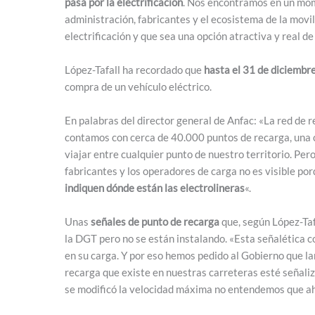
pasa por la electrificación
. Nos encontramos en un mome
administración, fabricantes y el ecosistema de la movi
electrificación y que sea una opción atractiva y real d
López-Tafall ha recordado que
hasta el 31 de diciembr
compra de un vehículo eléctrico.
En palabras del director general de Anfac: «La red de
contamos con cerca de 40.000 puntos de recarga, una ci
viajar entre cualquier punto de nuestro territorio. Pero
fabricantes y los operadores de carga no es visible por
indiquen dónde están las electrolineras
«.
Unas
señales de punto de recarga
que, según López-Taf
la DGT pero no se están instalando. «Esta señalética co
en su carga. Y por eso hemos pedido al Gobierno que la
recarga que existe en nuestras carreteras esté señaliz
se modificó la velocidad máxima no entendemos que aho