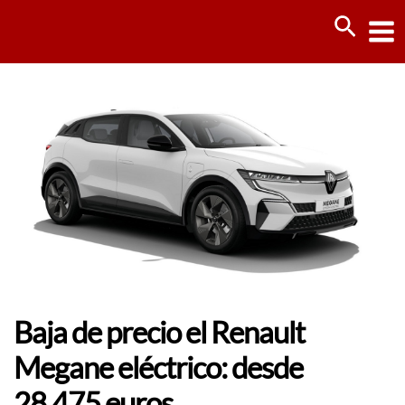
Ir
Busca
al
contenido
Baja de precio el Renault
Megane eléctrico: desde
28.475 euros