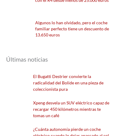
con el R4 desde menos de 25.000 euros
Algunos lo han olvidado, pero el coche
familiar perfecto tiene un descuento de
13.650 euros
Últimas noticias
El Bugatti Destrier convierte la
radicalidad del Bolide en una pieza de
coleccionista pura
Xpeng desvela un SUV eléctrico capaz de
recargar 450 kilómetros mientras te
tomas un café
¿Cuánta autonomía pierde un coche
eléctrico cuando lo dejas aparcado al sol