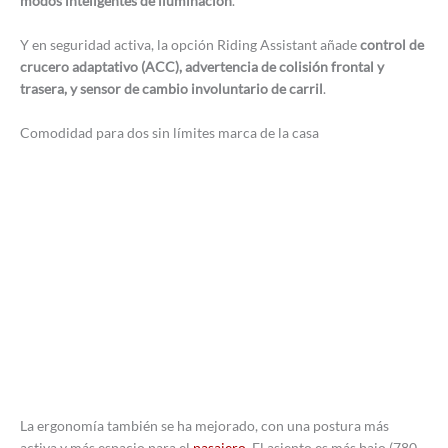
modos inteligentes de iluminación
.
Y en seguridad activa, la opción Riding Assistant añade
control de
crucero adaptativo (ACC), advertencia de colisión frontal y
trasera, y sensor de cambio involuntario de carril
.
Comodidad para dos sin límites marca de la casa
La ergonomía también se ha mejorado, con una postura más
activa y más espacio para el
pasajero
. El asiento es más bajo (780