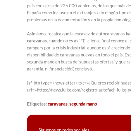
país con cerca de 236.000 vehículos, de los que más d
España como incluso en el extranjero sin ningún tipo de
problemas en la documentación y en la propia homologa
Asimismo, recalca que la escasez de autocaravanas
ha
caravanas
, cuando no es así. “El cliente final conoce
campers por la crisis industrial, aunque está creciend
disponibilidad de caravanas nuevas en todo el país. 
segunda mano en busca de ‘supuestas ofertas’ y que r
garantía, ni financiación”, concluyó.
[sf_btn type=»newsletter» txt=»¿Quieres recibir nuest
url=»https://news.luike.com/registro-autofacil-luike-
Etiquetas:
caravanas
,
segunda mano
Síguenos en redes sociales