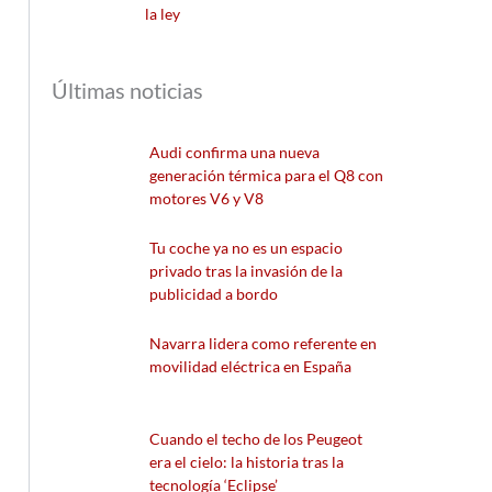
la ley
Últimas noticias
Audi confirma una nueva
generación térmica para el Q8 con
motores V6 y V8
Tu coche ya no es un espacio
privado tras la invasión de la
publicidad a bordo
Navarra lidera como referente en
movilidad eléctrica en España
Cuando el techo de los Peugeot
era el cielo: la historia tras la
tecnología ‘Eclipse’