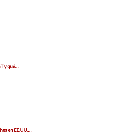
GT y qué…
ches en EE.UU.…