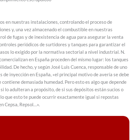
s en nuestras instalaciones, controlando el proceso de
iones y, una vez almacenado el combustible en nuestras
ol de fugas y de inexistencia de agua para asegurar la venta
ntroles periódicos de surtidores y tanques para garantizar el
os lo exigido por la normativa sectorial a nivel industrial. N.
e comercializan en España proceden del mismo lugar: los tanques
bilidad. De hecho, y según José Luis Cuenca, responsable de uno
s de inyección en España, «el principal motivo de avería se debe
que contiene demasiada humedad. Pero esto es algo que depende
si lo adulteran a propósito, de si sus depósitos están sucios o
 lo que esto te puede ocurrir exactamente igual si repostas
en Cepsa, Repsol…».