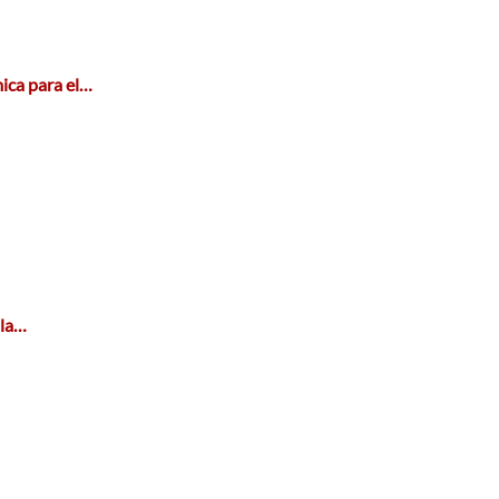
ica para el…
 la…