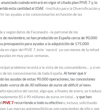
 anunciado cuándo entrará en vigor el citado plan PIVE 7 y, lo
erido esta cantidad al IDAE
–Instituto para la Diversificación y
ir las ayudas a los concesionarios en función de las
da y según datos de Faconauto –la patronal de los
es de noviembre, se han producido en España cerca de 90.000
 su presupuesto para ayudas a la adquisición de 175.000
da en vigor del PIVE 7, éste ´nacerá´ ya con menos de la mitad
us ayudas en muy pocas semanas.
incipal problema no está a la vista de los consumidores… y sí en
as de los concesionarios de toda España.
Al tener que ir
do las ayudas de estas 90.000 operaciones, las concesiones
ulado
«cerca de de 30 millones de euros de déficit al mes
«
,
alto ejecutivo del sector, algo que, a finales de enero, se traduce
madamente 85 ó 90 millones de euros en total…
y que han
el
PIVE 7
recurriendo a todo su efectivo
o, incluso, solicitando
jan. Las marcas automovilísticas son conscientes de ello y, por