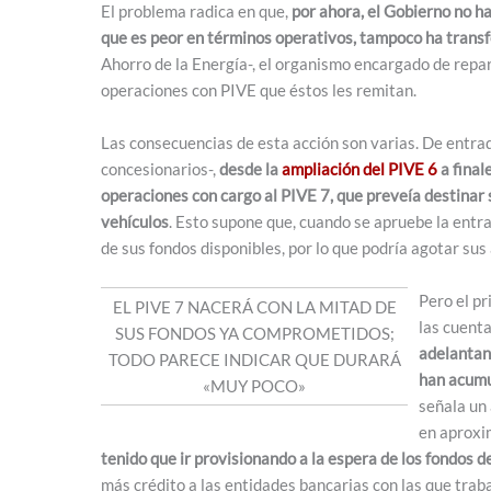
El problema radica en que,
por ahora, el Gobierno no ha
que es peor en términos operativos, tampoco ha transf
Ahorro de la Energía-, el organismo encargado de repart
operaciones con PIVE que éstos les remitan.
Las consecuencias de esta acción son varias. De entra
concesionarios-,
desde la
ampliación del PIVE 6
a final
operaciones con cargo al PIVE 7, que preveía destinar
vehículos
. Esto supone que, cuando se apruebe la entra
de sus fondos disponibles, por lo que podría agotar s
Pero el pr
EL PIVE 7 NACERÁ CON LA MITAD DE
las cuent
SUS FONDOS YA COMPROMETIDOS;
adelantan
TODO PARECE INDICAR QUE DURARÁ
han acum
«MUY POCO»
señala un 
en aproxi
tenido que ir provisionando a la espera de los fondos d
más crédito a las entidades bancarias con las que traba