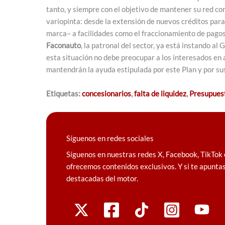
tanto, y siempre con el objetivo de mantener su red c
variopinta: desde la extensión de nuevos créditos para
marca– a facilidades como el fraccionamiento de pago
Faconauto
, la patronal del sector, ya está instando al 
esta situación no debe preocupar a los interesados en
mantendrán la ayuda estipulada por este Plan y por su
Etiquetas:
concesionarios
,
falta de liquidez
,
Presupues
Síguenos en redes sociales
Síguenos en nuestras redes X, Facebook, TikTok 
ofrecemos contenidos exclusivos. Y si te apuntas
destacadas del motor.