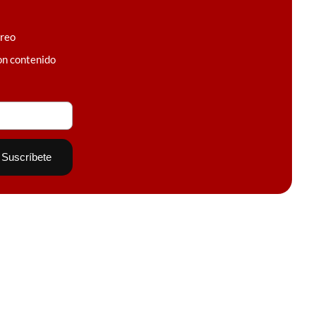
rreo
on contenido