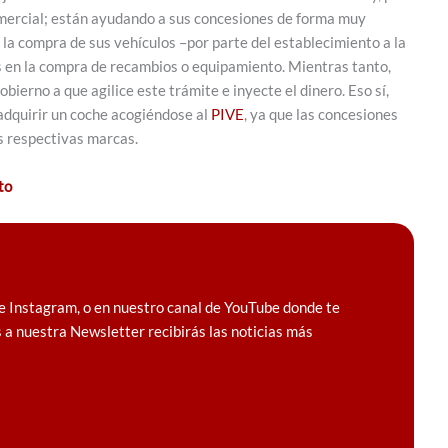
omercial; están ayudando a sus concesiones de forma muy
 la compra de sus vehículos –por parte del establecimiento a la
s en la compra de recambios o equipamiento. Mientras tanto,
Gobierno a que agilice este trámite e inyecte el dinero. Eso sí,
 adquirir un coche acogiéndose al
PIVE
, ya que las concesiones
s respectivas marcas.
to
e Instagram, o en nuestro canal de YouTube donde te
 a nuestra Newsletter recibirás las noticias más