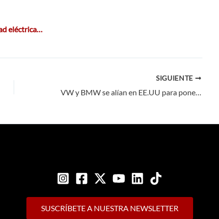
ad eléctrica…
SIGUIENTE
VW y BMW se alían en EE.UU para poner más puntos de recarga
SUSCRÍBETE A NUESTRA NEWSLETTER