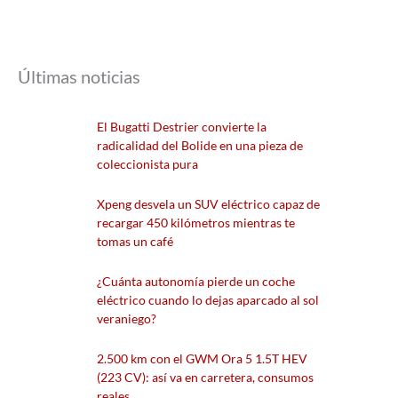
Últimas noticias
El Bugatti Destrier convierte la
radicalidad del Bolide en una pieza de
coleccionista pura
Xpeng desvela un SUV eléctrico capaz de
recargar 450 kilómetros mientras te
tomas un café
¿Cuánta autonomía pierde un coche
eléctrico cuando lo dejas aparcado al sol
veraniego?
2.500 km con el GWM Ora 5 1.5T HEV
(223 CV): así va en carretera, consumos
reales…