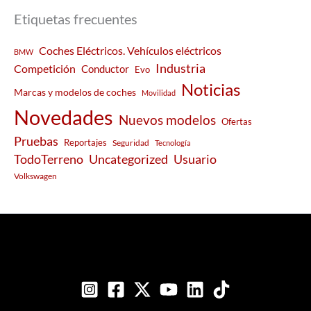
Etiquetas frecuentes
Coches Eléctricos. Vehículos eléctricos
BMW
Industria
Competición
Conductor
Evo
Noticias
Marcas y modelos de coches
Movilidad
Novedades
Nuevos modelos
Ofertas
Pruebas
Reportajes
Seguridad
Tecnología
Usuario
TodoTerreno
Uncategorized
Volkswagen