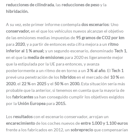
reducciones de cilindrada
, las
reducciones de peso
y la
hibridación.
A su vez, este primer informe contempla
dos escenarios
: Uno
conservador,
en el que los vehículos nuevos alcanzan el objetivo
de las emisiones medias impuestas de
95 gramos de CO2 por km
para
2020
, y a partir de entonces esta cifra mejora a un
ritmo
inferior al 1 % anual;
y un segundo escenario, denominado
Tech 1
,
en el que la
media de emisiones
para 2020 es ligeramente mejor
que la estipulada por la UE para entonces, y avanza
posteriormente a un ritmo de en torno a un
3 % al año
. El
Tech 1
prevé una penetración de los
híbridos
en el mercado del
10 %
en
2020
, el
22 %
en
2025
y el
50 %
en
2030.
Esta situación sería más
probable que la anterior, si tenemos en cuenta que la mayoría de
los
fabricantes
ya han conseguido cumplir los objetivos exigidos
por la
Unión Europea
para
2015.
Los
resultados
con el escenario conservador, arrojan un
encarecimiento
de los coches nuevos de
entre 1.000 y 1.100 euros
frente a los fabricados en 2012, un
sobreprecio
que compensarían