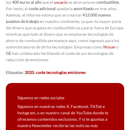
los
400 euros al año
que el
usuario
se ahorraría en
combustible.
Por tanto, el
coste adicional
quedaría
amortizado
en tres años.
Además, el informe estima que se crearían
413.000 nuevos
puestos de trabajo
en nuestro continente, ya que «la mayor parte
del dinero que se gasta en combustible va a parar fuera de Europa,
mientras que todo el dinero que se emplea en tecnologías de
ahorro de combustible permanece aquí, como ingresos para los
suministradores de dicha tecnología». Empresas como
Nissan
y
GE
han colaborado facilitando el coste de sus tecnologías de
reducción de emisiones.
Etiquetas:
2020
,
coste tecnologias emisiones
Síguenos en redes sociales
Síguenos en nuestras redes X, Facebook, TikTok e
Instagram, o en nuestro canal de YouTube donde te
ofrecemos contenidos exclusivos. Y si te apuntas a
nuestra Newsletter recibirás las noticias más