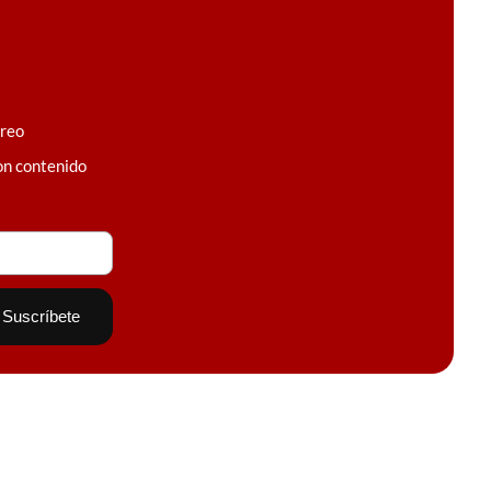
rreo
on contenido