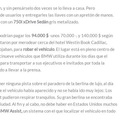
 y sin pensárselo dos veces se lo lleva a casa. Pero
 de usuarios y entregarles las llaves con un apretón de manos.
n con un
750i xDrive Sedán
gris metalizado.
podrían pagar los
94.000 $
-unos 70.000 -, y 140.000 $ según
taron por merodear cerca del hotel Westin Book Cadillac,
ojaban, para
robar el vehículo
. El lugar está en pleno centro de
iecinueve vehículos que BMW utiliza durante los días que el
, para transportar a sus ejecutivos e invitados por toda la
o a llevar a la prensa.
er ninguna pista sobre el paradero de la berlina de lujo, al día
 el vehículo había aparecido y no se había ido muy lejos: Los
 pudieron respirar tranquilos. Su gran berlina se encontraba
 ciudad. Al fin y al cabo, no debe haber en Estados Unidos muchos
MW Assist,
un sistema con el que localizar el vehículo en todo