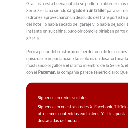
Gracias a esta buena noticia se pudieron obtener más d
Serie 7 estaba siendo
cargado en un tráiler
para ser d
ladrones aprovecharon un descuido del transportista p
del hotel lo había sacado del garaje y lo había dejado 
instante en su cabina, pudo oir cómo le birlaban parte d
girarla.
Pero a pesar del trastorno de perder uno de los coches
quiso darle importancia: «Tan solo es un desafortunad
mostrando orgullosa el último miembro de la Serie 6, e
con el
Paceman
, la compañía parece tenerlo claro: Que 
Síguenos en redes sociales
Síguenos en nuestras redes X, Facebook, TikTok 
ofrecemos contenidos exclusivos. Y si te apuntas
destacadas del motor.