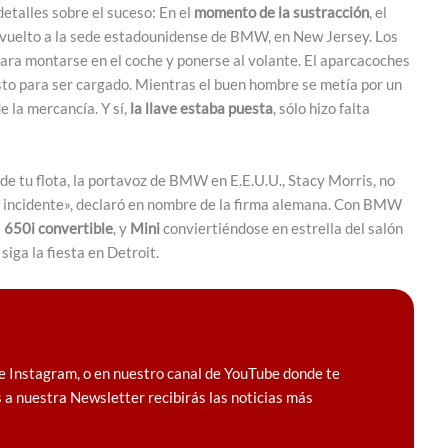
etalles sobre el suceso: En el
momento de la sustracción
, el
evuelto a la sede estadounidense de BMW, en New Jersey. Los
ara montarse en el coche y ponerse al volante. El aparcacoches
listo para ser cargado. Mientras el buen hombre se metía por un
e la mercancía. Y sí,
la llave estaba puesta
, sólo hizo falta
 de tu flota, la portavoz de BMW en E.E.U.U., Stacy Morris, no
o incidente», declaró en nombre de la firma alemana. Con BMW
l
650i convertible
, y
Mini
conviertiéndose en estrella del salón
siga la fiesta en Detroit.
e Instagram, o en nuestro canal de YouTube donde te
 a nuestra Newsletter recibirás las noticias más