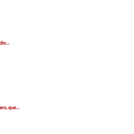
ndio…
laro, que…