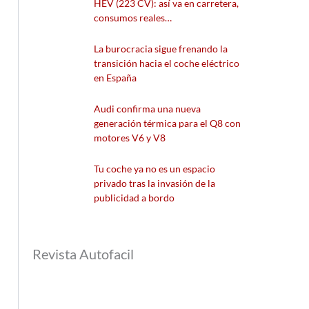
HEV (223 CV): así va en carretera,
consumos reales…
La burocracia sigue frenando la
transición hacia el coche eléctrico
en España
Audi confirma una nueva
generación térmica para el Q8 con
motores V6 y V8
Tu coche ya no es un espacio
privado tras la invasión de la
publicidad a bordo
Revista Autofacil