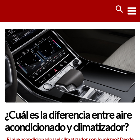
Ir
Busca
al
contenido
¿Cuál es la diferencia entre aire
acondicionado y climatizador?
¿El aire acondicionado y el climatizador son lo mismo? Desde