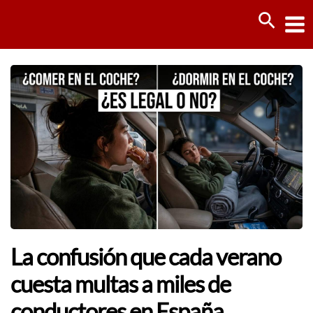
Ir
Busca
al
contenido
La confusión que cada verano
cuesta multas a miles de
conductores en España