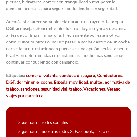
piernas, hidratarse, comer con tranquilidad y recuperar la
atención necesaria para seguir conduciendo con seguridad.
Además, si aparece somnolencia durante el trayecto, la propia
DGT
aconseja detener el vehículo en un lugar seguro y descansar
antes de continuar la marcha. Precisamente por este motivo,
dormir unos minutos o incluso pasar la noche dentro de un coche
correctamente estacionado puede ser una opción perfectamente
legal y, en determinadas circunstancias, mucho más segura que
continuar conduciendo con cansancio.
Etiquetas:
comer al volante
,
conducción segura
,
Conductores
,
DGT
,
dormir en el coche
,
España
,
movilidad
,
multas
,
normativa de
tráfico
,
sanciones
,
seguridad vial
,
trafico
,
Vacaciones
,
Verano
,
viajes por carretera
Síguenos en redes sociales
Síguenos en nuestras redes X, Facebook, TikTok e