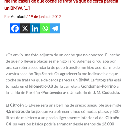
me indicaseis de que coche se trata ya que de cerca parecía
un BMW. […]
Por
Autofacil
/
19 de junio de 2012
«Os envío una foto adjunta de un coche que no conozco. El hecho
de que no llevara placas se me hizo raro. Además circulaba por
una carretera secundaria de poco tránsito me hizo acordarme de
vuestra sección
Top Secret
. Os agradecería me indicaseis de que
coche se trata ya que de cerca parecía un
BMW
. La fotografía está
tomada en el
kilómetro 0,8
de la carretera
Gondomar-Porriño
a
la salida de Porriño
-Pontevedera-
«. Un saludo de
J. M. Codesido
.
El
Citroën
C-Élysée será una berlina de precio asequible que mide
4,5 metros de larg
o
, que va a ofrecer cinco cómodas plazas y 500
litros de maletero a un precio ligeramente inferior al del
Citroën
C4
-su versión básica podría arrancar desde menos de
13.000