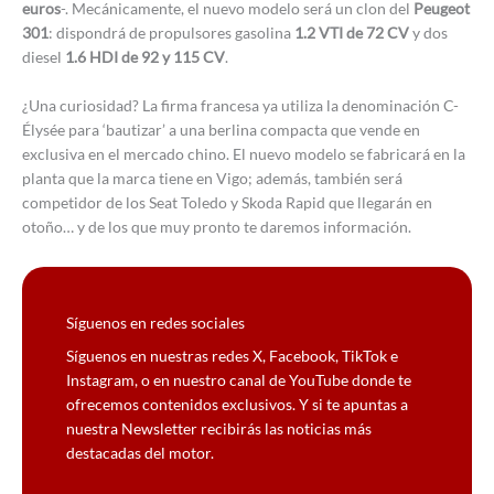
euros
-. Mecánicamente, el nuevo modelo será un clon del
Peugeot
301
: dispondrá de propulsores gasolina
1.2 VTI de 72 CV
y dos
diesel
1.6 HDI de 92 y 115 CV
.
¿Una curiosidad? La firma francesa ya utiliza la denominación C-
Élysée para ‘bautizar’ a una berlina compacta que vende en
exclusiva en el mercado chino. El nuevo modelo se fabricará en la
planta que la marca tiene en Vigo; además, también será
competidor de los Seat Toledo y Skoda Rapid que llegarán en
otoño… y de los que muy pronto te daremos información.
Síguenos en redes sociales
Síguenos en nuestras redes X, Facebook, TikTok e
Instagram, o en nuestro canal de YouTube donde te
ofrecemos contenidos exclusivos. Y si te apuntas a
nuestra Newsletter recibirás las noticias más
destacadas del motor.