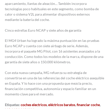
aparcamiento, llantas de aleación… También incorpora
tecnologías poco habituales en este segmento, como bomba de
calor o sistema V2L para alimentar dispositivos externos
mediante la batería del coche.
Cinco estrellas Euro NCAP y siete años de garantía
El MG4 Urban ha logrado la máxima puntuación en las pruebas
Euro NCAP y cuenta con siete airbags de serie. Además,
incorpora el paquete MG Pilot, con 16 asistentes avanzados a la
conducción. Como todos los modelos de la marca, dispone de una
garantía de siete años o 150.000 kilómetros.
Con esta nueva campaña, MG refuerza su estrategia de
convertirse en una de las referencias del coche eléctrico asequible
en España. Y lo hace con una propuesta que mezcla precio,
financiación competitiva, autonomía y espacio familiar en un
momento clave para el mercado.
Etiquetas:
coches electricos
,
eléctricos baratos
,
financiar coche
,