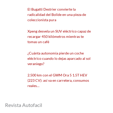
El Bugatti Destrier convierte la
radicalidad del Bolide en una pieza de
coleccionista pura
Xpeng desvela un SUV eléctrico capaz de
recargar 450 kilómetros mientras te
tomas un café
¿Cuánta autonomía pierde un coche
eléctrico cuando lo dejas aparcado al sol
veraniego?
2.500 km con el GWM Ora 5 1.5T HEV
(223 CV): así va en carretera, consumos
reales…
Revista Autofacil