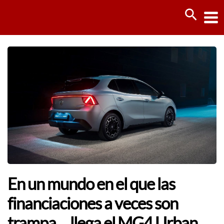
Ir
Busca
al
contenido
En un mundo en el que las
financiaciones a veces son
trampa… llega el MG4 Urban