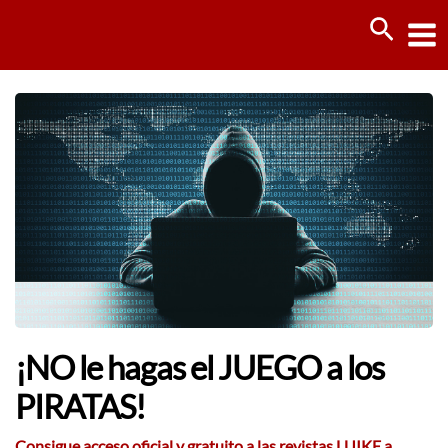
Ir
Busca
al
contenido
¡NO le hagas el JUEGO a los
PIRATAS!
Consigue acceso oficial y gratuito a las revistas LUIKE a