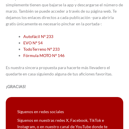
simplemente tienen que bajarse la app y descargarse el número de
marzo. También se puede acceder a través de su página web. Te
dejamos los enlaces directos a cada publicación -para abrirla
gratis únicamente es necesario pinchar en la portada-:
Autofácil Nº 233
EVO Nº 54
TodoTerreno Nº 233
Fórmula MOTO Nº 146
Es nuestra sincera propuesta para hacerte más llevadero el
quedarte en casa siguiendo alguna de tus aficiones favoritas.
¡GRACIAS!
Síguenos en redes sociales
Síguenos en nuestras redes X, Facebook, TikTok e
Instagram, o en nuestro canal de YouTube donde te