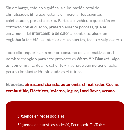
Sin embargo, esto no significa la eliminación total del
climatizador. El ´truco´ estaría en mejorar los asientos
calefactados, por así decirlo. Partes del vehículo que estén en
contacto con el cuerpo, preferiblemente porosas, que se
encarguen del
intercambio de calor
al contacto, algo que
englobaría también al interior de las puertas, techo o salpicadero.
Todo ello requeriría un menor consumo de la climatización. El
nombre escogido para este proyecto es
Warm Air Blanket
–algo
así como ´manta de aire caliente´-, y aunque aún no tiene fecha
para su implantación, sin duda es el futuro.
Etiquetas:
aire acondicionado
,
autonomia
,
climatizador
,
Coche
,
combustible
,
Eléctricos
,
invierno
,
Jaguar
,
Land Rover
,
Verano
Síguenos en redes sociales
Síguenos en nuestras redes X, Facebook, TikTok e