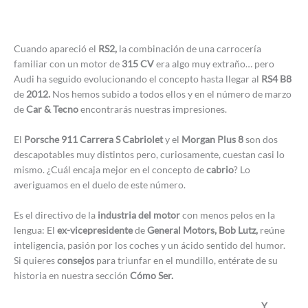
Cuando apareció el
RS2,
la combinación de una carrocería
familiar con un motor de
315 CV
era algo muy extraño… pero
Audi ha seguido evolucionando el concepto hasta llegar al
RS4 B8
de
2012.
Nos hemos subido a todos ellos y en el número de marzo
de
Car & Tecno
encontrarás nuestras impresiones.
El
Porsche 911 Carrera S Cabriolet
y el
Morgan Plus 8
son dos
descapotables muy distintos pero, curiosamente, cuestan casi lo
mismo. ¿Cuál encaja mejor en el concepto de
cabrio
? Lo
averiguamos en el duelo de este número.
Es el directivo de la
industria del motor
con menos pelos en la
lengua: El
ex-vicepresidente
de
General Motors, Bob Lutz,
reúne
inteligencia, pasión por los coches y un ácido sentido del humor.
Si quieres
consejos
para triunfar en el mundillo, entérate de su
historia en nuestra sección
Cómo Ser.
Y