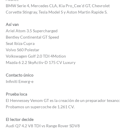
BMW Serie 4, Mercedes CLA, Kia Pro_Cee´d GT, Chevrolet
Corvette Stingray, Tesla Model S y Aston Martin Rapide S.
Así van
Ariel Atom 3.5 Supercharged
Bentley Continental GT Speed
Seat Ibiza Cupra
Volvo S60 Polestar
Volkswagen Golf 2.0 TDI 4Motion
Mazda 6 2.2 SkyActiv-D 175 CV Luxury
Contacto único
Infiniti Emerg-e
Prueba loca
El Hennessey Venom GT es la creación de un preparador texano:
Probamos un supercoche de 1.261 CV.
El lector decide
Audi Q7 4.2 V8 TDI vs Range Rover SDV8