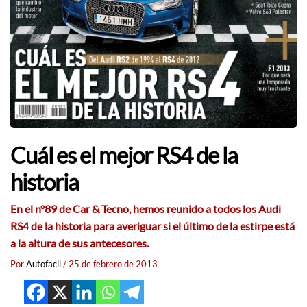
Cuál es el mejor RS4 de la
historia
En el
nº89
de
Car & Tecno
, hemos reunido a todos los
Audi
RS4
de la historia para averiguar si el último de la estirpe
está
a la altura de sus antecesores.
Por
Autofacil
/
25 de febrero de 2013