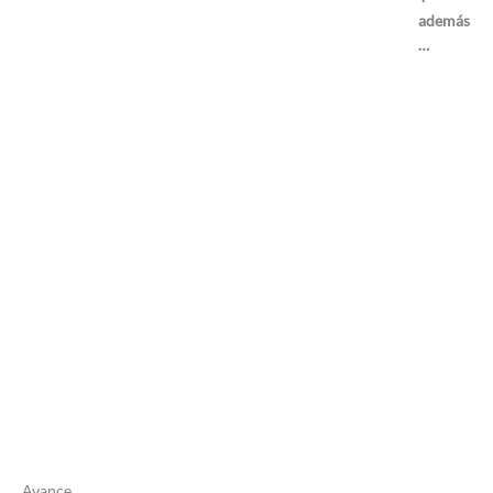
además
…
Avance