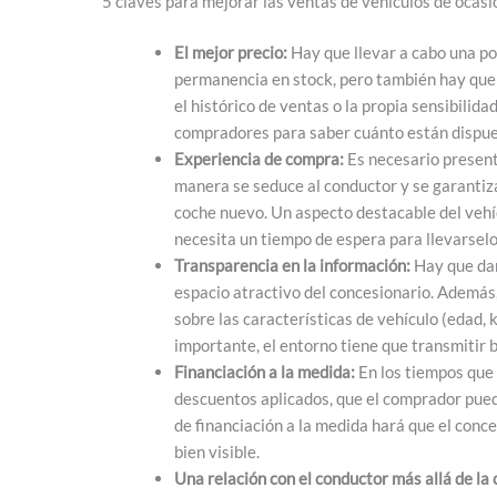
5 claves para mejorar las ventas de vehículos de ocasi
El mejor precio:
Hay que llevar a cabo una pol
permanencia en stock, pero también hay que 
el histórico de ventas o la propia sensibilida
compradores para saber cuánto están dispuest
Experiencia de compra:
Es necesario present
manera se seduce al conductor y se garantiza
coche nuevo. Un aspecto destacable del vehí
necesita un tiempo de espera para llevarselo
Transparencia en la información:
Hay que dar
espacio atractivo del concesionario. Además
sobre las características de vehículo (edad, k
importante, el entorno tiene que transmitir 
Financiación a la medida:
En los tiempos que 
descuentos aplicados, que el comprador pued
de financiación a la medida hará que el conc
bien visible.
Una relación con el conductor más allá de la