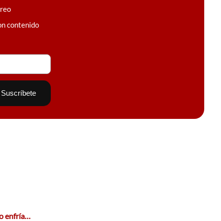
rreo
on contenido
no enfría…