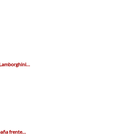
l Lamborghini…
paña frente…