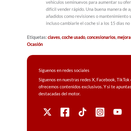
vehículos seminuevos para aumentar su ofert
difícil vender rápido. Una buena manera de ag
añadidos como revisiones o mantenimiento sin
incluso cambiarle el coche si a los 15 días n
Etiquetas:
claves
,
coche usado
,
concesionarios
,
mejora
Ocasión
Síguenos en redes sociales
Síguenos en nuestras redes X, Facebook, TikTok 
ofrecemos contenidos exclusivos. Y si te apuntas
destacadas del motor.