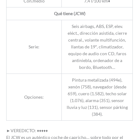
Con.medio
7,4 l/100 km♦
Qué tiene (JCW)
Seis airbags, ABS, ESP, elev.
eléct., dirección asistida, cierre
central., volante multifunción,
Serie:
llantas de 19″, climatizador,
equipo de audio con CD, faros
antiniebla, ordenador de a
bordo, Bluetooth…
Pintura metalizada (494e),
xenón (758), navegador (desde
659), cuero (1.582), techo solar
Opciones:
(1.076), alarma (351), sensor
lluvia y luz (131), sensor párking
(384).
►VEREDICTO: ♦♦♦♦♦
El JCW es un auténtico coche de capricho… sobre todo por el