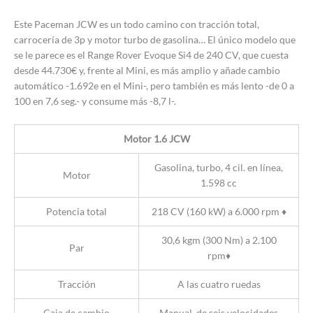
Este Paceman JCW es un todo camino con tracción total,
carrocería de 3p y motor turbo de gasolina… El único modelo que
se le parece es el Range Rover Evoque Si4 de 240 CV, que cuesta
desde 44.730€ y, frente al Mini, es más amplio y añade cambio
automático -1.692e en el Mini-, pero también es más lento -de 0 a
100 en 7,6 seg.- y consume más -8,7 l-.
Motor 1.6 JCW
Gasolina, turbo, 4 cil. en línea,
Motor
1.598 cc
Potencia total
218 CV (160 kW) a 6.000 rpm ♦
30,6 kgm (300 Nm) a 2.100
Par
rpm♦
Tracción
A las cuatro ruedas
Caja de cambio
Manual. de seis velocidades