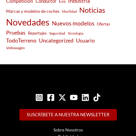
Industria
Competición
Conductor
Evo
Noticias
Marcas y modelos de coches
Movilidad
Novedades
Nuevos modelos
Ofertas
Pruebas
Reportajes
Seguridad
Tecnología
Usuario
TodoTerreno
Uncategorized
Volkswagen
SUSCRÍBETE A NUESTRA NEWSLETTER
Sobre Nosotros