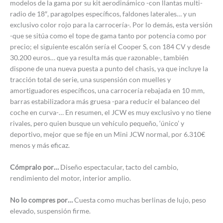
modelos de la gama por su kit aerodinámico -con llantas multi-
radio de 18″, paragolpes específicos, faldones laterales… y un
exclusivo color rojo para la carrocería-. Por lo demás, esta versión
-que se sitúa como el tope de gama tanto por potencia como por
precio; el siguiente escalón sería el Cooper S, con 184 CV y desde
30.200 euros… que ya resulta más que razonable-, también
dispone de una nueva puesta a punto del chasis, ya que incluye la
tracción total de serie, una suspensión con muelles y
amortiguadores específicos, una carrocería rebajada en 10 mm,
barras estabilizadora más gruesa -para reducir el balanceo del
coche en curva-… En resumen, el JCW es muy exclusivo y no tiene
rivales, pero quien busque un vehículo pequeño, ‘único’ y
deportivo, mejor que se fije en un Mini JCW normal, por 6.310€
menos y más eficaz.
Cómpralo por…
Diseño espectacular, tacto del cambio,
rendimiento del motor, interior amplio.
No lo compres por…
Cuesta como muchas berlinas de lujo, peso
elevado, suspensión firme.