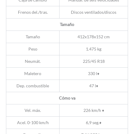
Frenos del./tras.
Discos ventilados/discos
Tamaño
Tamaño
412x178x152 cm
Peso
1.475 kg
Neumát.
225/45 R18
Maletero
330 l♦
Dep. combustible
47 l♦
Cómo va
Vel. máx.
226 km/h ♦
Acel. 0-100 km/h
6,9 seg.♦