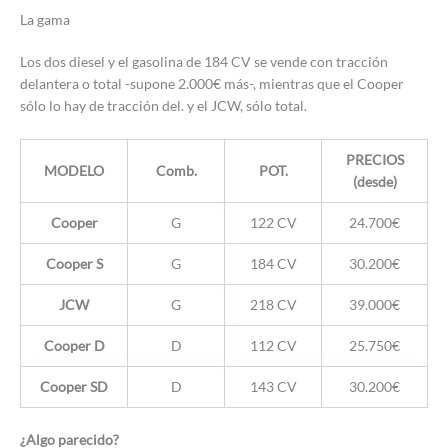
La gama
Los dos diesel y el gasolina de 184 CV se vende con tracción
delantera o total -supone 2.000€ más-, mientras que el Cooper
sólo lo hay de tracción del. y el JCW, sólo total.
PRECIOS
MODELO
Comb.
POT.
(desde)
Cooper
G
122 CV
24.700€
Cooper S
G
184 CV
30.200€
JCW
G
218 CV
39.000€
Cooper D
D
112 CV
25.750€
Cooper SD
D
143 CV
30.200€
¿Algo parecido?