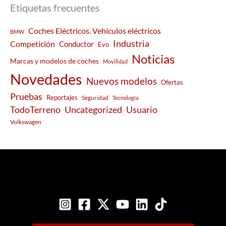
Etiquetas frecuentes
Coches Eléctricos. Vehículos eléctricos
BMW
Industria
Competición
Conductor
Evo
Noticias
Marcas y modelos de coches
Movilidad
Novedades
Nuevos modelos
Ofertas
Pruebas
Reportajes
Seguridad
Tecnología
Usuario
TodoTerreno
Uncategorized
Volkswagen