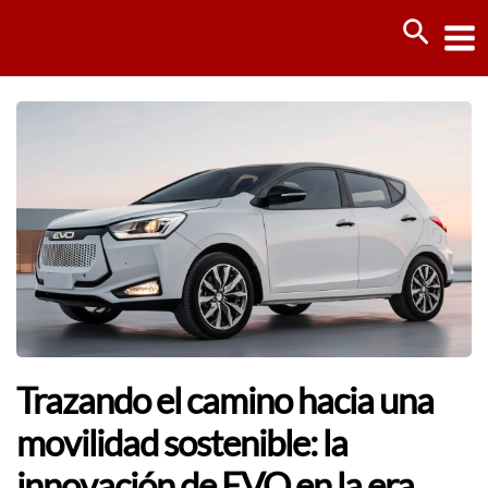
Ir
Busca
al
contenido
Trazando el camino hacia una
movilidad sostenible: la
innovación de EVO en la era