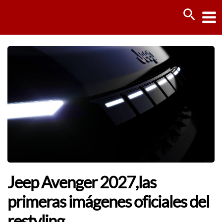
Ir
Busca
al
contenido
Jeep Avenger 2027,las
primeras imágenes oficiales del
restyling