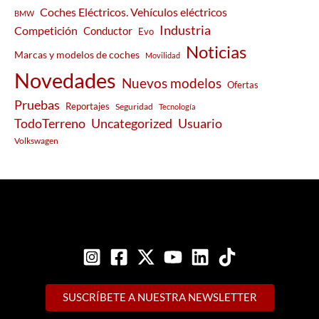
Coches Eléctricos. Vehículos eléctricos
BMW
Industria
Competición
Conductor
Evo
Noticias
Marcas y modelos de coches
Movilidad
Novedades
Nuevos modelos
Ofertas
Pruebas
Reportajes
Seguridad
Tecnología
Usuario
TodoTerreno
Uncategorized
Volkswagen
SUSCRÍBETE A NUESTRA NEWSLETTER