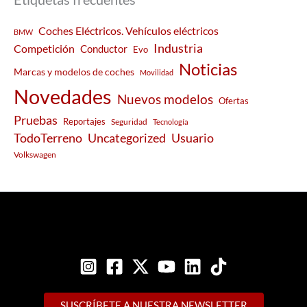
Coches Eléctricos. Vehículos eléctricos
BMW
Industria
Competición
Conductor
Evo
Noticias
Marcas y modelos de coches
Movilidad
Novedades
Nuevos modelos
Ofertas
Pruebas
Reportajes
Seguridad
Tecnología
Usuario
TodoTerreno
Uncategorized
Volkswagen
SUSCRÍBETE A NUESTRA NEWSLETTER