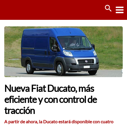
Ir
Busca
al
contenido
Nueva Fiat Ducato, más
eficiente y con control de
tracción
A partir de ahora, la Ducato estará disponible con cuatro