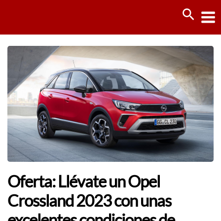
Ir
Busca
al
contenido
Oferta: Llévate un Opel
Crossland 2023 con unas
excelentes condiciones de