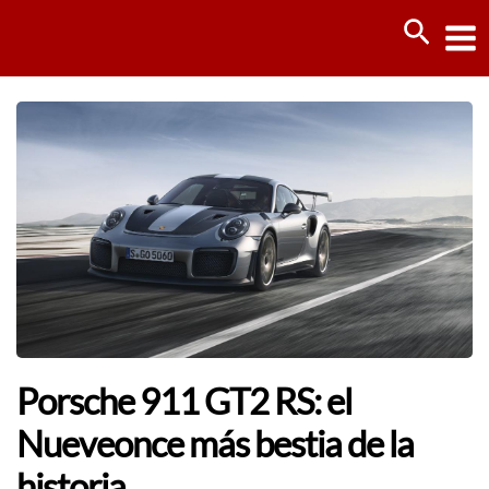
Ir
Busca
al
contenido
Porsche 911 GT2 RS: el
Nueveonce más bestia de la
historia