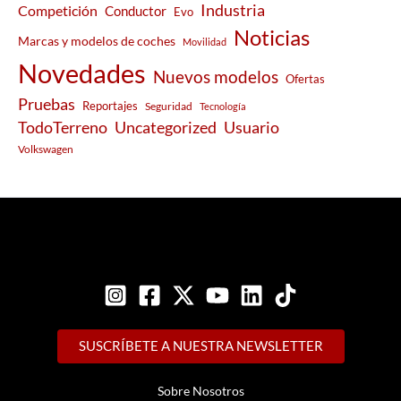
Industria
Competición
Conductor
Evo
Noticias
Marcas y modelos de coches
Movilidad
Novedades
Nuevos modelos
Ofertas
Pruebas
Reportajes
Seguridad
Tecnología
Usuario
TodoTerreno
Uncategorized
Volkswagen
SUSCRÍBETE A NUESTRA NEWSLETTER
Sobre Nosotros