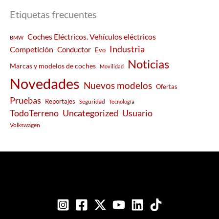
Etiquetas frecuentes
Coches Eléctricos. Vehículos eléctricos
BMW
Industria
Competición
Conductor
Evo
Noticias
Marcas y modelos de coches
Movilidad
Novedades
Nuevos modelos
Ofertas
Pruebas
Reportajes
Seguridad
Tecnología
Usuario
TodoTerreno
Uncategorized
Volkswagen