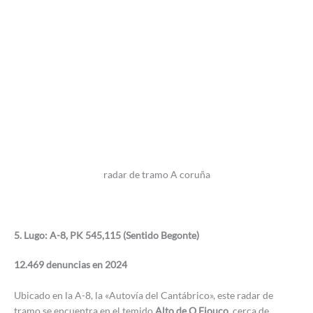
radar de tramo A coruña
5. Lugo: A-8, PK 545,115 (Sentido Begonte)
12.469 denuncias en 2024
Ubicado en la A-8, la «Autovía del Cantábrico», este radar de
tramo se encuentra en el temido
Alto de O Fiouco
, cerca de