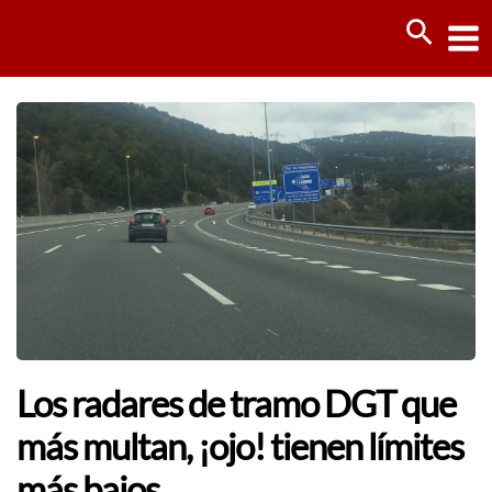
Ir
Busca
al
contenido
Los radares de tramo DGT que
más multan, ¡ojo! tienen límites
más bajos