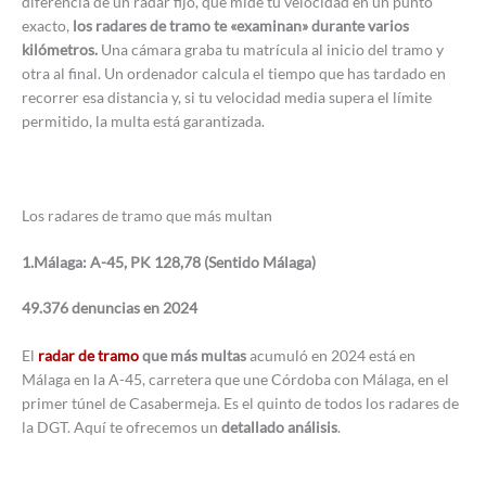
diferencia de un radar fijo, que mide tu velocidad en un punto
exacto,
los radares de tramo te «examinan» durante varios
kilómetros.
Una cámara graba tu matrícula al inicio del tramo y
otra al final. Un ordenador calcula el tiempo que has tardado en
recorrer esa distancia y, si tu velocidad media supera el límite
permitido, la multa está garantizada.
Los radares de tramo que más multan
1.Málaga: A-45, PK 128,78 (Sentido Málaga)
49.376 denuncias en 2024
El
radar de tramo
que más multas
acumuló en 2024 está en
Málaga en la A-45, carretera que une Córdoba con Málaga, en el
primer túnel de Casabermeja. Es el quinto de todos los radares de
la DGT. Aquí te ofrecemos un
detallado análisis
.