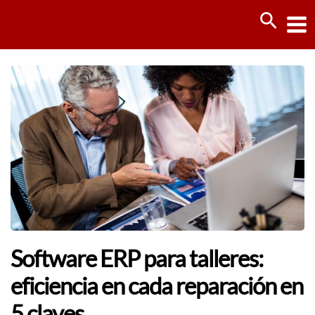
Ir
Busca
al
contenido
Software ERP para talleres:
eficiencia en cada reparación en
5 claves