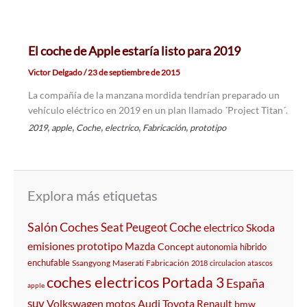
El coche de Apple estaría listo para 2019
Victor Delgado
/
23 de septiembre de 2015
La compañía de la manzana mordida tendrían preparado un
vehículo eléctrico en 2019 en un plan llamado ´Project Titan´.
,
,
,
,
,
2019
apple
Coche
electrico
Fabricación
prototipo
Explora más etiquetas
Salón
Coches
Seat
Peugeot
Coche
electrico
Skoda
emisiones
prototipo
Mazda
Concept
autonomia
híbrido
enchufable
Ssangyong
Maserati
Fabricación
2018
circulacion
atascos
coches electricos
Portada 3
España
apple
suv
Volkswagen
motos
Audi
Toyota
Renault
bmw