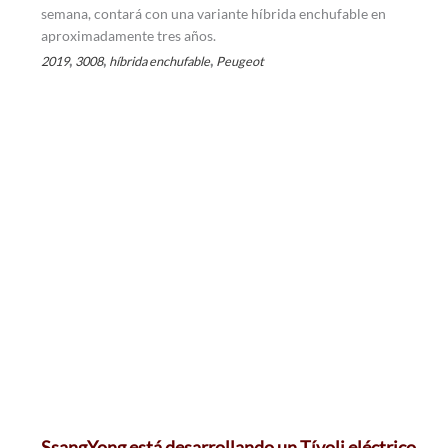
semana, contará con una variante híbrida enchufable en
aproximadamente tres años.
,
,
,
2019
3008
híbrida enchufable
Peugeot
SsangYong está desarrollando un Tívoli eléctrico