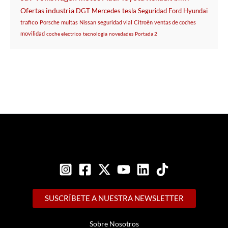
Ofertas
industria
DGT
Mercedes
tesla
Seguridad
Ford
Hyundai
trafico
Porsche
multas
Nissan
seguridad vial
Citroën
ventas de coches
movilidad
coche electrico
tecnologia
novedades
Portada 2
SUSCRÍBETE A NUESTRA NEWSLETTER
Sobre Nosotros