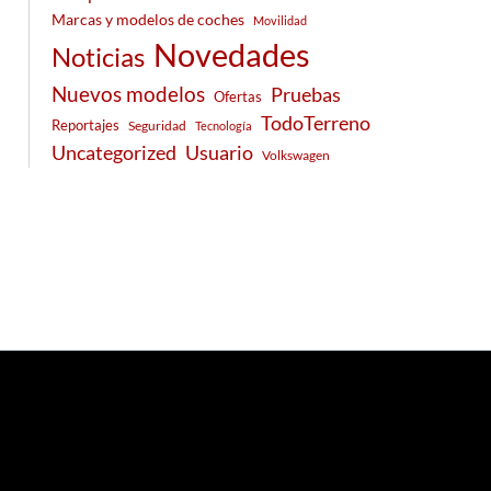
Marcas y modelos de coches
Movilidad
Novedades
Noticias
Nuevos modelos
Pruebas
Ofertas
TodoTerreno
Reportajes
Seguridad
Tecnología
Usuario
Uncategorized
Volkswagen