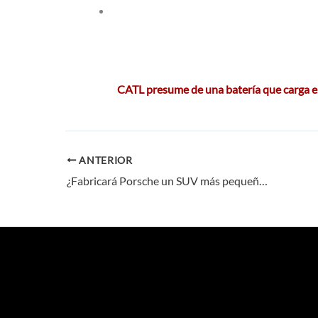
CATL presume de una batería que carga 
ANTERIOR
¿Fabricará Porsche un SUV más pequeño que el Macan?