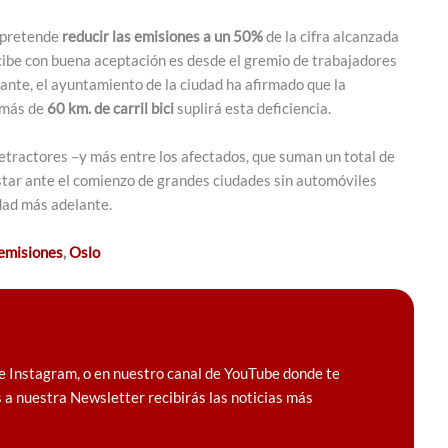
e pretende
reducir las emisiones a un 50%
de la cifra alcanzada
ibe con buena aceptación es desde el gremio de trabajadores
ante, el ayuntamiento de la ciudad ha afirmado que la
e más de
60 km. de carril bici
suplirá esta deficiencia.
tractores –y más entre los afectados, que suman un total de
star ante el comienzo de grandes ciudades sin automóviles
udad más adelante.
emisiones
,
Oslo
e Instagram, o en nuestro canal de YouTube donde te
 a nuestra Newsletter recibirás las noticias más