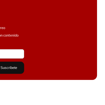
rreo
on contenido