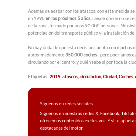
Además de acabar con los atascos, con esta medida s
en 1990
en los próximos 5 años.
Desde donde no se rec
de la zona, formado por unas 90.000 personas. No obst
potenciación del transporte público y la instalación d
No hay duda de que esta decisión cuenta con muchos de
aproximadamente
350.000 coches
-, pero podríamos e
circulando por el centro, y quién sabe si por toda la ci
Etiquetas:
2019
,
atascos
,
circulacion
,
Ciudad
,
Coches
,
Síguenos en redes sociales
Síguenos en nuestras redes X, Facebook, TikTok 
ofrecemos contenidos exclusivos. Y si te apuntas
destacadas del motor.