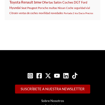
Toyota
Renault
bmw
Ofertas
Salón
Coches
DGT
Ford
Hyundai
Seat
Peugeot
Porsche
multas
Nissan
Coche
seguridad vial
Citroën
ventas de coches
movilidad
novedades
Portada 2
kia
Dacia
Precios
SUSCRÍBETE A NUESTRA NEWSLETTER
Sobre Nosotros