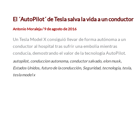
El ´AutoPilot´ de Tesla salva la vida a un conductor
Antonio Moraleja
/
9 de agosto de 2016
Un Tesla Model X consiguió llevar de forma autónoma a un
conductor al hospital tras sufrir una embolia mientras
conducía, demostrando el valor de la tecnología AutoPilot.
,
,
,
,
autopilot
conduccion autonoma
conductor salvado
elon musk
,
,
,
,
,
Estados Unidos
futuro de la conducción
Seguridad
tecnologia
tesla
tesla model x