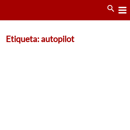
Ir
Busca
al
contenido
Etiqueta: autopilot