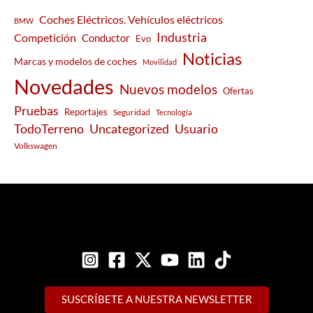
Coches Eléctricos. Vehículos eléctricos
BMW
Industria
Competición
Conductor
Evo
Noticias
Marcas y modelos de coches
Movilidad
Novedades
Nuevos modelos
Ofertas
Pruebas
Reportajes
Seguridad
Tecnología
Usuario
TodoTerreno
Uncategorized
Volkswagen
SUSCRÍBETE A NUESTRA NEWSLETTER