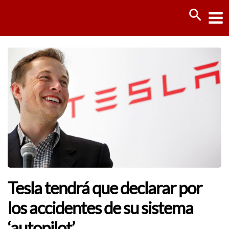
Ir
Busca
al
contenido
Tesla tendrá que declarar por
los accidentes de su sistema
‘autopilot’