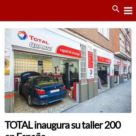
Ir
Busca
al
contenido
TOTAL inaugura su taller 200