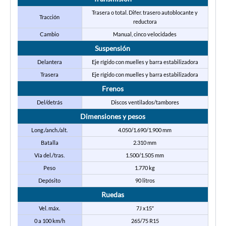
Trasera o total. Difer. trasero autoblocante y
Tracción
reductora
Cambio
Manual, cinco velocidades
Suspensión
Delantera
Eje rígido con muelles y barra estabilizadora
Trasera
Eje rígido con muelles y barra estabilizadora
Frenos
Del/detrás
Discos ventilados/tambores
Dimensiones y pesos
Long./anch./alt.
4.050/1.690/1.900 mm
Batalla
2.310 mm
Vía del./tras.
1.500/1.505 mm
Peso
1.770 kg
Depósito
90 litros
Ruedas
Vel. máx.
7J x15″
0 a 100 km/h
265/75 R15