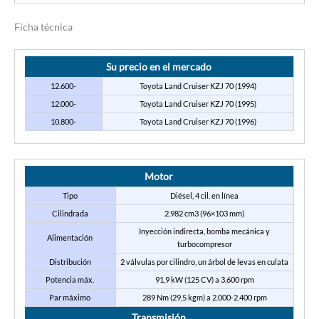
Ficha técnica
Su precio en el mercado
12.600-
Toyota Land Cruiser KZJ 70 (1994)
12.000-
Toyota Land Cruiser KZJ 70 (1995)
10.800-
Toyota Land Cruiser KZJ 70 (1996)
Motor
Tipo
Diésel, 4 cil. en línea
Cilindrada
2.982 cm3 (96×103 mm)
Inyección indirecta, bomba mecánica y
Alimentación
turbocompresor
Distribución
2 válvulas por cilindro, un árbol de levas en culata
Potencia máx.
91,9 kW (125 CV) a 3.600 rpm
Par máximo
289 Nm (29,5 kgm) a 2.000-2.400 rpm
Transmisión