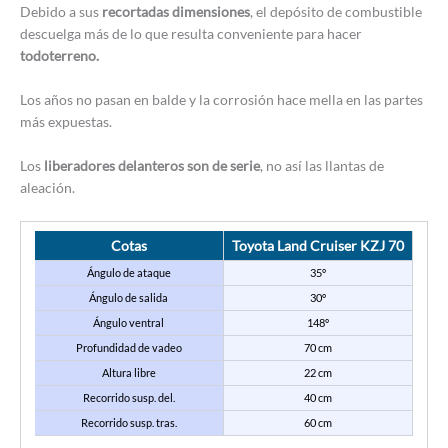
Debido a sus
recortadas dimensiones
, el depósito de combustible
descuelga más de lo que resulta conveniente para hacer
todoterreno.
Los años no pasan en balde y la corrosión hace mella en las partes
más expuestas.
Los
liberadores delanteros son de serie
, no así las llantas de
aleación.
Cotas
Toyota Land Cruiser KZJ 70
Ángulo de ataque
35º
Ángulo de salida
30º
Ángulo ventral
148º
Profundidad de vadeo
70 cm
Altura libre
22 cm
Recorrido susp. del.
40 cm
Recorrido susp. tras.
60 cm