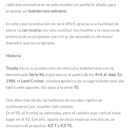
radicales encontrarán en este modelo un perfecto aliado para
preparar un
todoterreno extremo.
En este caso la evolución no será difícil, gracias a la facilidad de
elevar la
carrocería
con sólo sustituir los muelles y la reserva de
potencia de su propulsor para tirar de neumáticos de mayor
diámetro que los originales.
Historia
Toyota
inició su producción de vehículos todoterreno con la
denominada
Serie 40,
inspirada en el padre de los
4×4, el Jeep. En
1984
, el
Land Cruiser
, nombre genérico de la saga todoterreno del
fabricante japonés, dio paso a la serie
70.
Dos años más tarde, las ballestas de sus ejes rígidos se
sustituyeron por muelles helicoidales.
En el 90, el frontal se redondea, pero el cambio más radical tiene
lugar en el 93. Ese año, aparte de otras mejoras mecánicas, se
incorpora el propulsor
KZ-T y KZ-TE.