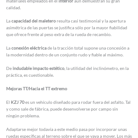
materiales empleados en el
interior
aún demuestran su gran
calidad.
La
capacidad del maletero
resulta casi testimonial y la apertura
asimétrica de las puertas se justifica sólo por la mayor fiabilidad
que ofrece frente al peso extra de la rueda de recambio.
La
conexión eléctrica
de la tracción total supone una concesión a
la modernidad dentro de un conjunto rudo y fiable al máximo.
De
indudable impacto estético
, la utilidad del inclinómetro, en la
práctica, es cuestionable.
Mejoras TT/Hacia el TT extremo
El
KZJ 70
es un vehículo diseñado para rodar fuera del asfalto. Tal
y como sale de fábrica, puede desenvolverse por campo sin
ningún problema.
Adaptarse mejor todavía a este medio pasa por incorporar unas
ruedas específicas al terreno sobre el que se vaya a mover. Los más