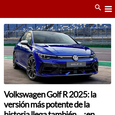
Ir
Busca
al
contenido
Volkswagen Golf R 2025: la
versión más potente de la
historia llega también… ¡en