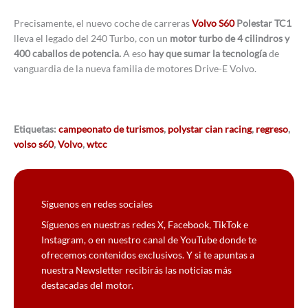
Precisamente, el nuevo coche de carreras
Volvo S60
Polestar TC1
lleva el legado del 240 Turbo, con un
motor turbo de 4 cilindros y
400 caballos de potencia.
A eso
hay que sumar la tecnología
de
vanguardia de la nueva familia de motores Drive-E Volvo.
Etiquetas:
campeonato de turismos
,
polystar cian racing
,
regreso
,
volso s60
,
Volvo
,
wtcc
Síguenos en redes sociales
Síguenos en nuestras redes X, Facebook, TikTok e
Instagram, o en nuestro canal de YouTube donde te
ofrecemos contenidos exclusivos. Y si te apuntas a
nuestra Newsletter recibirás las noticias más
destacadas del motor.