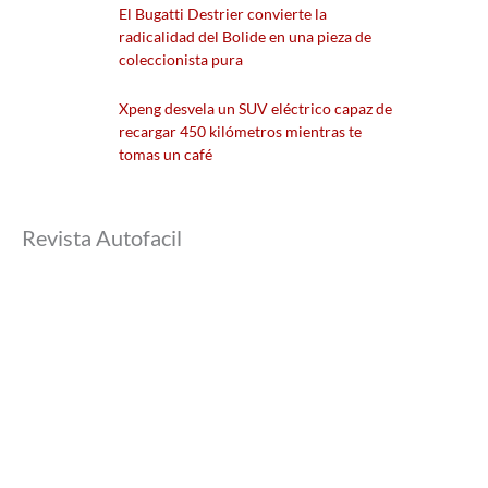
El Bugatti Destrier convierte la
radicalidad del Bolide en una pieza de
coleccionista pura
Xpeng desvela un SUV eléctrico capaz de
recargar 450 kilómetros mientras te
tomas un café
Revista Autofacil