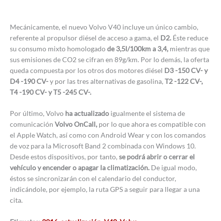
Mecánicamente, el nuevo Volvo V40 incluye un único cambio,
referente al propulsor diésel de acceso a gama, el
D2.
Éste reduce
su consumo mixto homologado
de 3,5l/100km a 3,4,
mientras que
sus emisiones de CO2 se cifran en 89g/km. Por lo demás, la oferta
queda compuesta por los otros dos motores diésel
D3 -150 CV- y
D4 -190 CV-
y por las tres alternativas de gasolina,
T2 -122 CV-,
T4 -190 CV- y T5 -245 CV-.
Por último, Volvo
ha actualizado
igualmente el sistema de
comunicación
Volvo OnCall,
por lo que ahora es compatible con
el Apple Watch, así como con Android Wear y con los comandos
de voz para la Microsoft Band 2 combinada con Windows 10.
Desde estos dispositivos, por tanto,
se podrá abrir o cerrar el
vehículo y encender o apagar la climatización.
De igual modo,
éstos se sincronizarán con el calendario del conductor,
indicándole, por ejemplo, la ruta GPS a seguir para llegar a una
cita.