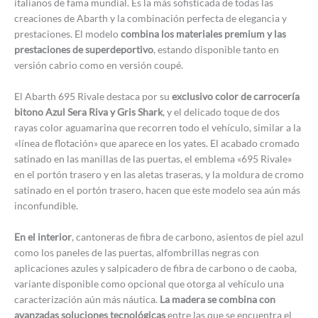
italianos de fama mundial. Es la más sofisticada de todas las
creaciones de Abarth y la combinación perfecta de elegancia y
prestaciones. El modelo
combina los materiales premium y las
prestaciones de superdeportivo
, estando disponible tanto en
versión cabrio como en versión coupé.
El Abarth 695 Rivale destaca por su
exclusivo color de carrocería
bitono Azul Sera Riva y Gris Shark
, y el delicado toque de dos
rayas color aguamarina que recorren todo el vehículo, similar a la
«línea de flotación» que aparece en los yates. El acabado cromado
satinado en las manillas de las puertas, el emblema «695 Rivale»
en el portón trasero y en las aletas traseras, y la moldura de cromo
satinado en el portón trasero, hacen que este modelo sea aún más
inconfundible.
En el interior
, cantoneras de fibra de carbono, asientos de piel azul
como los paneles de las puertas, alfombrillas negras con
aplicaciones azules y salpicadero de fibra de carbono o de caoba,
variante disponible como opcional que otorga al vehículo una
caracterización aún más náutica.
La madera se combina con
avanzadas soluciones tecnológicas
entre las que se encuentra el