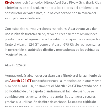
Rivale
, que lucirá un color bitono Azul Sera Riva y Gris Shark Riva
e interiores de piel azul, en honor a los colores del emblemático
constructor de yates Riva, que ha colaborado con la marca del
escorpión en este diseño.
Con estas dos nuevas versiones especiales,
Abarth vuelve a dar
una vuelta de tuerca
a su objetivo de crear siempre los mejores
productos en el segmento de los vehículos deportivos compactos.
Tanto el Abarth 124 GT como el Abarth 695 Rivale representan a
la perfección el
auténtico diseño y prestaciones de los vehículos
‘made in’ Italia.
Abarth 124 GT
Aunque quizás
algunos esperaban para Ginebra el lanzamiento de
un
Abarth 124 GT
con techo retracti
l a imitación de lo que Mazda
hizo con su MX-5 R, finalmente
el Abarth 124 GT ha optado por la
comodidad de una capota blanda manual fácil de usar
que se
combina con las ventajas de una capota rígida, ligera y segura,
gracias a la utilización de fibra de carbono.
La capota rígida de
fibra de carbono
, revestida en el interior, dispone de una amplia