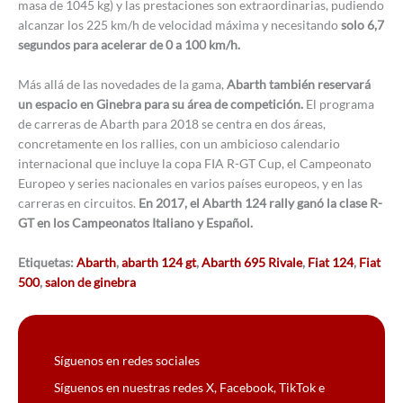
masa de 1045 kg) y las prestaciones son extraordinarias, pudiendo
alcanzar los 225 km/h de velocidad máxima y necesitando
solo 6,7
segundos para acelerar de 0 a 100 km/h.
Más allá de las novedades de la gama,
Abarth también reservará
un espacio en Ginebra para su área de competición.
El programa
de carreras de Abarth para 2018 se centra en dos áreas,
concretamente en los rallies, con un ambicioso calendario
internacional que incluye la copa FIA R-GT Cup, el Campeonato
Europeo y series nacionales en varios países europeos, y en las
carreras en circuitos.
En 2017, el Abarth 124 rally ganó la clase R-
GT en los Campeonatos Italiano y Español.
Etiquetas:
Abarth
,
abarth 124 gt
,
Abarth 695 Rivale
,
Fiat 124
,
Fiat
500
,
salon de ginebra
Síguenos en redes sociales
Síguenos en nuestras redes X, Facebook, TikTok e