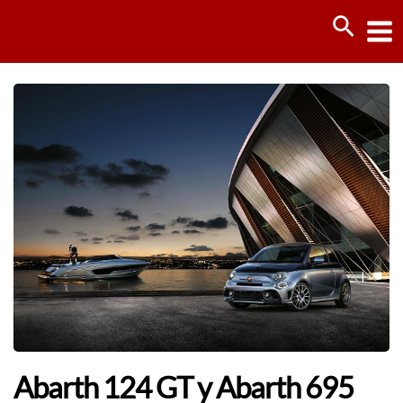
Ir
Busca
al
contenido
Abarth 124 GT y Abarth 695