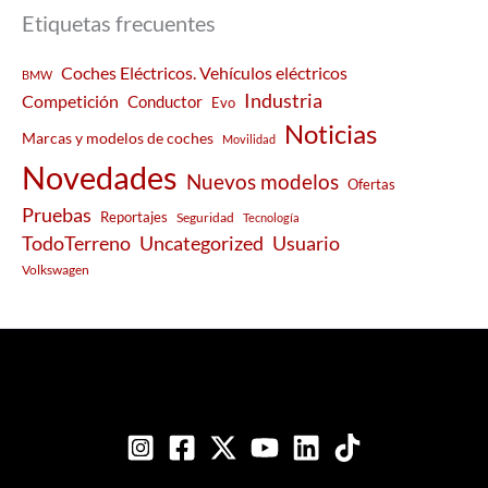
Etiquetas frecuentes
Coches Eléctricos. Vehículos eléctricos
BMW
Industria
Competición
Conductor
Evo
Noticias
Marcas y modelos de coches
Movilidad
Novedades
Nuevos modelos
Ofertas
Pruebas
Reportajes
Seguridad
Tecnología
Usuario
TodoTerreno
Uncategorized
Volkswagen