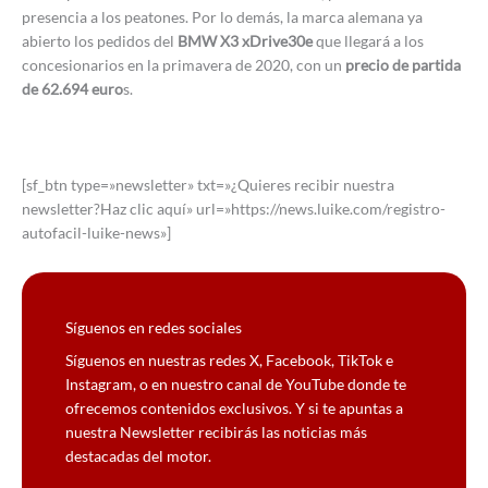
presencia a los peatones. Por lo demás, la marca alemana ya
abierto los pedidos del
BMW X3 xDrive30e
que llegará a los
concesionarios en la primavera de 2020, con un
precio de partida
de 62.694 euro
s.
[sf_btn type=»newsletter» txt=»¿Quieres recibir nuestra
newsletter?Haz clic aquí» url=»https://news.luike.com/registro-
autofacil-luike-news»]
Síguenos en redes sociales
Síguenos en nuestras redes X, Facebook, TikTok e
Instagram, o en nuestro canal de YouTube donde te
ofrecemos contenidos exclusivos. Y si te apuntas a
nuestra Newsletter recibirás las noticias más
destacadas del motor.