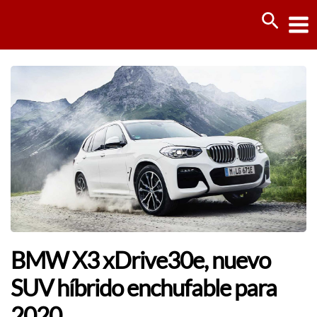
Ir
Busca
al
contenido
BMW X3 xDrive30e, nuevo
SUV híbrido enchufable para
2020