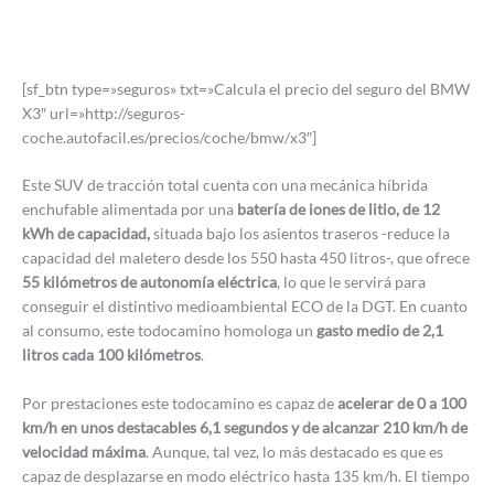
[sf_btn type=»seguros» txt=»Calcula el precio del seguro del BMW
X3″ url=»http://seguros-
coche.autofacil.es/precios/coche/bmw/x3″]
Este SUV de tracción total cuenta con una mecánica híbrida
enchufable alimentada por una
batería de iones de litio, de 12
kWh de capacidad,
situada bajo los asientos traseros -reduce la
capacidad del maletero desde los 550 hasta 450 litros-, que ofrece
55 kilómetros de autonomía eléctrica
, lo que le servirá para
conseguir el distintivo medioambiental ECO de la DGT. En cuanto
al consumo, este todocamino homologa un
gasto medio de 2,1
litros cada 100 kilómetros
.
Por prestaciones este todocamino es capaz de
acelerar de 0 a 100
km/h en unos destacables 6,1 segundos y de alcanzar 210 km/h de
velocidad máxima
. Aunque, tal vez, lo más destacado es que es
capaz de desplazarse en modo eléctrico hasta 135 km/h. El tiempo