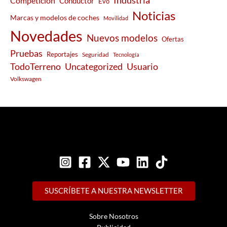
Industria
Competición
Conductor
Evo
Noticias
Marcas y modelos de coches
Movilidad
Novedades
Nuevos modelos
Ofertas
Pruebas
Reportajes
Seguridad
Tecnología
Usuario
TodoTerreno
Uncategorized
Volkswagen
SUSCRÍBETE A NUESTRA NEWSLETTER
Sobre Nosotros