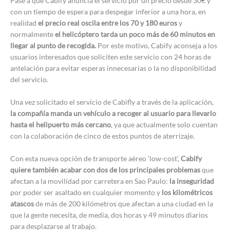
Pase a que Cabify anuncia el servicio por un precio desde 30€ y
con un tiempo de espera para despegar inferior a una hora, en
realidad
el precio real oscila entre los 70 y 180 euros
y
normalmente
el helicóptero tarda un poco más de 60 minutos en
llegar al punto de recogida.
Por este motivo, Cabify aconseja a los
usuarios interesados que soliciten este servicio con 24 horas de
antelación para evitar esperas innecesarias o la no disponibilidad
del servicio.
Una vez solicitado el servicio de Cabifly a través de la aplicación,
la compañía manda un vehículo a recoger al usuario para llevarlo
hasta el helipuerto más cercano
, ya que actualmente solo cuentan
con la colaboración de cinco de estos puntos de aterrizaje.
Con esta nueva opción de transporte aéreo ‘low-cost’,
Cabify
quiere también acabar con dos de los principales problemas
que
afectan a la movilidad por carretera en Sao Paulo:
la inseguridad
por poder ser asaltado en cualquier momento y
los kilométricos
atascos
de más de 200 kilómetros que afectan a una ciudad en la
que la gente necesita, de media, dos horas y 49 minutos diarios
para desplazarse al trabajo.