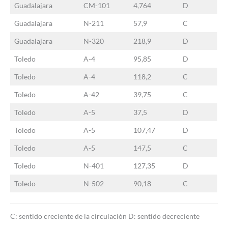
Guadalajara
CM-101
4,764
D
Guadalajara
N-211
57,9
C
Guadalajara
N-320
218,9
D
Toledo
A-4
95,85
D
Toledo
A-4
118,2
C
Toledo
A-42
39,75
C
Toledo
A-5
37,5
D
Toledo
A-5
107,47
D
Toledo
A-5
147,5
C
Toledo
N-401
127,35
D
Toledo
N-502
90,18
C
C: sentido creciente de la circulación D: sentido decreciente