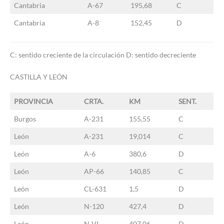
Cantabria
A-67
195,68
C
Cantabria
A-8
152,45
D
C: sentido creciente de la circulación D: sentido decreciente
CASTILLA Y LEÓN
PROVINCIA
CRTA.
KM
SENT.
Burgos
A-231
155,55
C
León
A-231
19,014
C
León
A-6
380,6
D
León
AP-66
140,85
C
León
CL-631
1,5
D
León
N-120
427,4
D
León
N-VI
407,06
D