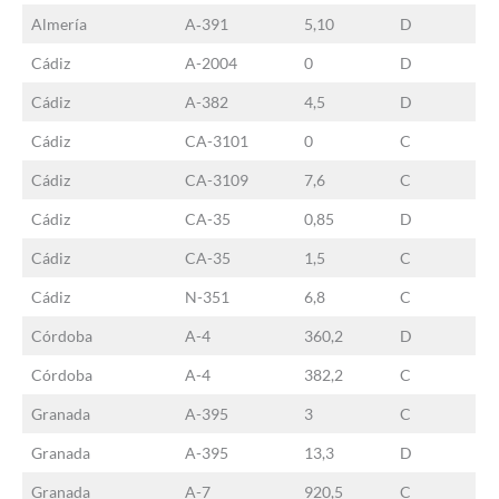
Almería
A‐391
5,10
D
Cádiz
A-2004
0
D
Cádiz
A-382
4,5
D
Cádiz
CA-3101
0
C
Cádiz
CA-3109
7,6
C
Cádiz
CA-35
0,85
D
Cádiz
CA-35
1,5
C
Cádiz
N-351
6,8
C
Córdoba
A-4
360,2
D
Córdoba
A-4
382,2
C
Granada
A-395
3
C
Granada
A-395
13,3
D
Granada
A-7
920,5
C