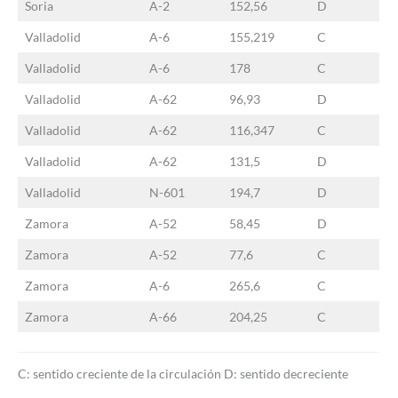
Soria
A-2
152,56
D
Valladolid
A-6
155,219
C
Valladolid
A-6
178
C
Valladolid
A-62
96,93
D
Valladolid
A-62
116,347
C
Valladolid
A-62
131,5
D
Valladolid
N-601
194,7
D
Zamora
A-52
58,45
D
Zamora
A-52
77,6
C
Zamora
A-6
265,6
C
Zamora
A-66
204,25
C
C: sentido creciente de la circulación D: sentido decreciente