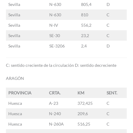
Sevilla
N-630
805,4
D
Sevilla
N-630
810
C
Sevilla
N-IV
556,2
C
Sevilla
SE-30
23,2
C
Sevilla
SE-3206
2,4
D
C: sentido creciente de la circulación D: sentido decreciente
ARAGÓN
PROVINCIA
CRTA.
KM
SENT.
Huesca
A-23
372,425
C
Huesca
N-240
209,6
C
Huesca
N-260A
516,25
C