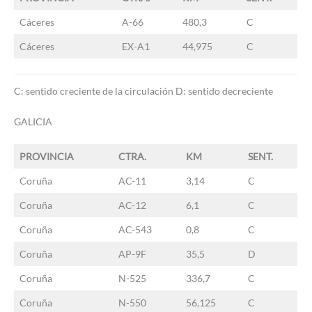
Cáceres
A-66
480,3
C
Cáceres
EX-A1
44,975
C
C: sentido creciente de la circulación D: sentido decreciente
GALICIA
PROVINCIA
CTRA.
KM
SENT.
Coruña
AC-11
3,14
C
Coruña
AC-12
6,1
C
Coruña
AC-543
0,8
C
Coruña
AP-9F
35,5
D
Coruña
N-525
336,7
C
Coruña
N-550
56,125
C