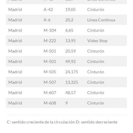
Madrid
A-42
19,05
Cinturón
Madrid
A-6
20,2
Línea Contínua
Madrid
M-104
6,65
Cinturón
Madrid
M-222
13,95
Video Stop
Madrid
M-501
20,59
Cinturón
Madrid
M-501
49,92
Cinturón
Madrid
M-505
24,175
Cinturón
Madrid
M-507
13,325
Cinturón
Madrid
M-607
48,57
Cinturón
Madrid
M-608
9
Cinturón
C: sentido creciente de la circulación D: sentido decreciente