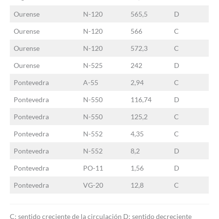
Ourense
N-120
565,5
D
Ourense
N-120
566
C
Ourense
N-120
572,3
C
Ourense
N-525
242
D
Pontevedra
A-55
2,94
C
Pontevedra
N-550
116,74
D
Pontevedra
N-550
125,2
C
Pontevedra
N-552
4,35
C
Pontevedra
N-552
8,2
D
Pontevedra
PO-11
1,56
D
Pontevedra
VG-20
12,8
C
C: sentido creciente de la circulación D: sentido decreciente