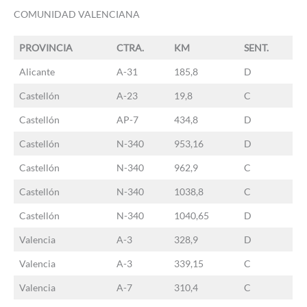
COMUNIDAD VALENCIANA
PROVINCIA
CTRA.
KM
SENT.
Alicante
A-31
185,8
D
Castellón
A-23
19,8
C
Castellón
AP-7
434,8
D
Castellón
N-340
953,16
D
Castellón
N-340
962,9
C
Castellón
N-340
1038,8
C
Castellón
N-340
1040,65
D
Valencia
A-3
328,9
D
Valencia
A-3
339,15
C
Valencia
A-7
310,4
C