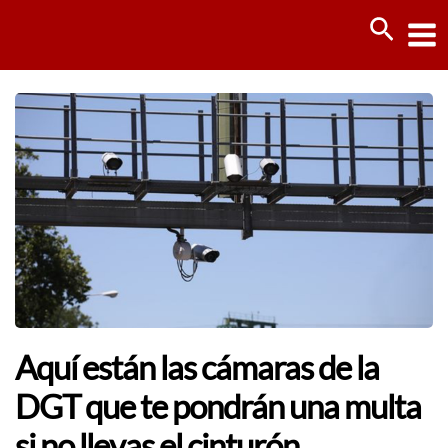
Ir
Busca
al
contenido
Aquí están las cámaras de la
DGT que te pondrán una multa
si no llevas el cinturón