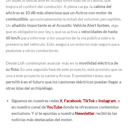
Un aspecto destacable es la baja sonoridad de la cabina, que
mejora el confort del conductor. A plena carga, la
cabina del
eActros es 10 dB más silenciosa que un Actros con motor de
combustible
, aproximadamente la mitad del volumen perceptible.
Un
añadido importante es el Acoustic Vehicle Alert System
, algo
que es obligatorio por ley, y que se activa a
velocidades de hasta
60 km/h
para informar a los usuarios de la vía pública sobre la
presencia del vehículo. Esto asegura un entorno más seguro para
peatones y otros conductores.
Desde Lidl contemplan avanzar más en la
movilidad eléctrica de
su flota
. En una segunda fase de este proyecto, está previsto que se
una a este proyecto la naviera Armas Trasmediterránea, que
permitirá en el futuro que los camiones eléctricos puedan llegar a
otras islas del archipiélago
.
Síguenos en nuestras redes
X
,
Facebook
,
TikTok
e
Instagram
, o
en nuestro canal de
YouTube
donde te ofrecemos contenidos
exclusivos. Y si te apuntas a nuestra
Newsletter
recibirás las
noticias más destacadas del motor.