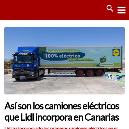
Ir
Busca
al
contenido
Así son los camiones eléctricos
que Lidl incorpora en Canarias
Lidl ha incorporado los primeros camiones eléctricos en el