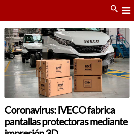
Ir
Busca
al
contenido
Coronavirus: IVECO fabrica
pantallas protectoras mediante
impresión 3D